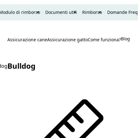
Modulo di rimborso
Documenti utili
Rimborso
Domande Freq
Blog
P
Assicurazione cane
Assicurazione gatto
Come funziona?
Ricerca
Bulldog
dog