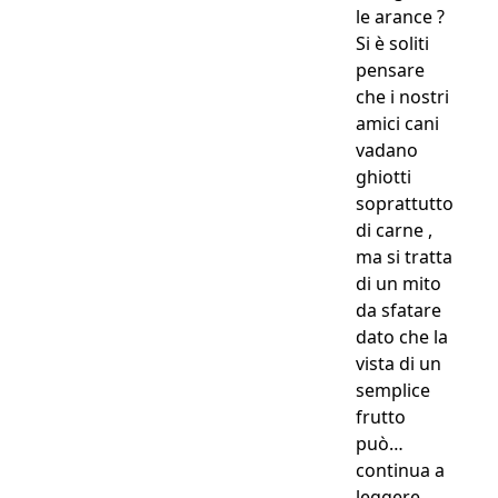
le arance ?
Si è soliti
pensare
che i nostri
amici cani
vadano
ghiotti
soprattutto
di carne ,
ma si tratta
di un mito
da sfatare
dato che la
vista di un
semplice
frutto
può…
continua a
“Frutta p
leggere