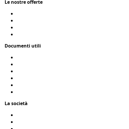
Le nostre offerte
Assicurazione cane
Assicurazione gatto
Le nostre coperture
Come funziona?
Documenti utili
Modulo di rimborso
Condizioni Generali
Privacy
Flyer Assur O’Poil
Presentarci un amico
Accessibilità: Parzialmente conforme
La società
Chi siamo?
Menzioni legali
Mappa del sito