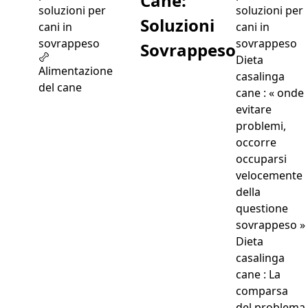
Cane:
soluzioni per
Soluzioni
cani in
sovrappeso
Sovrappeso
Dieta
Alimentazione
casalinga
del cane
cane : « onde
evitare
problemi,
occorre
occuparsi
velocemente
della
questione
sovrappeso »
Dieta
casalinga
cane : La
comparsa
del problema