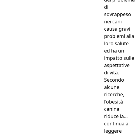
di
sovrappeso
nei cani
causa gravi
problemi alla
loro salute
ed ha un
impatto sulle
aspettative
di vita.
Secondo
alcune
ricerche,
l’obesità
canina
riduce la…
continua a
“Dieta
leggere