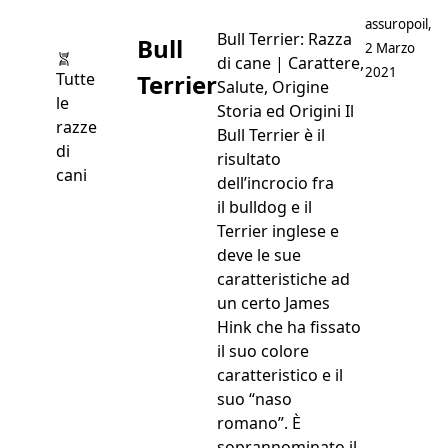
Postato da
assuropoil
,
Bull Terrier: Razza
Bull
2 Marzo
di cane | Carattere,
2021
Terrier
Tutte
Salute, Origine
le
Storia ed Origini Il
razze
Bull Terrier è il
di
risultato
cani
dell’incrocio fra
il bulldog e il
Terrier inglese e
deve le sue
caratteristiche ad
un certo James
Hink che ha fissato
il suo colore
caratteristico e il
suo “naso
romano”. È
soprannominato il