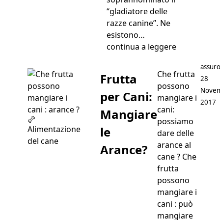
“gladiatore delle
razze canine”. Ne
esistono…
“Bull Terrier
continua a leggere
Postat
assuro
Che frutta
Frutta
28
possono
Nove
per Cani:
mangiare i
2017
cani:
Mangiare
possiamo
le
Alimentazione
dare delle
del cane
arance al
Arance?
cane ? Che
frutta
possono
mangiare i
cani : può
mangiare