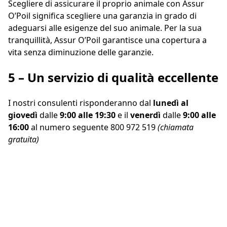
Scegliere di assicurare il proprio animale con Assur
O’Poil significa scegliere una garanzia in grado di
adeguarsi alle esigenze del suo animale. Per la sua
tranquillità, Assur O’Poil garantisce una copertura a
vita senza diminuzione delle garanzie.
5 – Un servizio di qualità eccellente
I nostri consulenti risponderanno dal
lunedì al
giovedì
dalle
9:00 alle 19:30
e il
venerdì
dalle
9:00 alle
16:00
al numero seguente
800 972 519
(chiamata
gratuita)
Perché anche la loro
salute è una priorità...
Assicurarlo a partire da
0,63€ al giorno !
Preventivo gratuito in 2 minuti