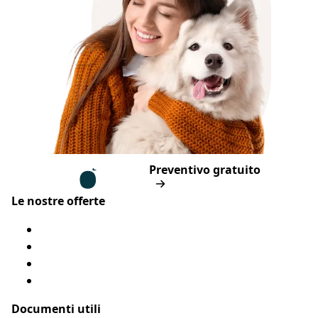
Piè di pagina
Assur O'Poil
Preventivo gratuito
Le nostre offerte
Assicurazione cane
Assicurazione gatto
Le nostre coperture
Come funziona?
Documenti utili