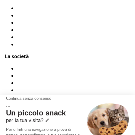
Modulo di rimborso
Condizioni Generali
Privacy
Flyer Assur O’Poil
Presentarci un amico
Accessibilità: Parzialmente conforme
La società
Chi siamo?
Menzioni legali
Mappa del sito
Testimonianze
Contatto
Indirizzo :
ASSUR O'POIL
51-55 rue Hoche