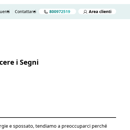
uenti
Contattarci
800972519
Area clienti
reventivo gratuito in 2 minuti
Preventivo gratuito
Aprire
cere i Segni
ergie e spossato, tendiamo a preoccuparci perché