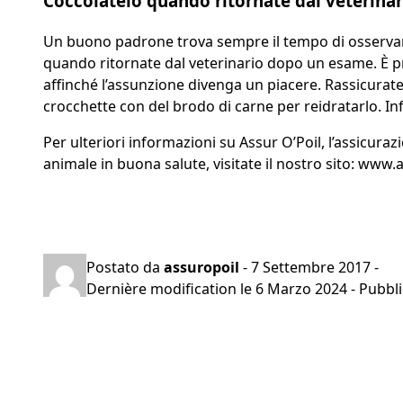
Coccolatelo quando ritornate dal veterina
Un buono padrone trova sempre il tempo di osservare l
quando ritornate dal veterinario dopo un esame. È prob
affinché l’assunzione divenga un piacere. Rassicurate 
crocchette con del brodo di carne per reidratarlo. In
Per ulteriori informazioni su Assur O’Poil, l’assicuraz
animale in buona salute, visitate il nostro sito:
www.as
Preventivo gratuito in 2 minuti
Postato da
assuropoil
-
7 Settembre 2017
-
Dernière modification le
6 Marzo 2024
- Pubbli
Navigazione
articoli