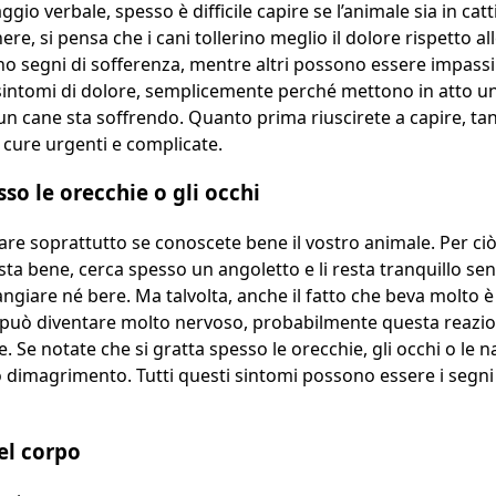
gio verbale, spesso è difficile capire se l’animale sia in ca
ere, si pensa che i cani tollerino meglio il dolore rispetto a
segni di sofferenza, mentre altri possono essere impassibili:
 sintomi di dolore, semplicemente perché mettono in atto u
 cane sta soffrendo. Quanto prima riuscirete a capire, tant
a cure urgenti e complicate.
so le orecchie o gli occhi
e soprattutto se conoscete bene il vostro animale. Per ciò,
 bene, cerca spesso un angoletto e li resta tranquillo senz
ngiare né bere. Ma talvolta, anche il fatto che beva molto 
può diventare molto nervoso, probabilmente questa reazione
 Se notate che si gratta spesso le orecchie, gli occhi o le n
dimagrimento. Tutti questi sintomi possono essere i segni e
el corpo