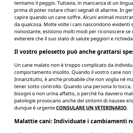
temiamo il peggio. Tuttavia, in mancanza di un linguag
prima di poter notare chiari segnali di allarme. In gen
capire quando un cane soffre. Alcuni animali mostrano 
da qualcosa. Molte volte i cani nascondono evidenti
nonostante, esistono molti modi per riconoscere se un
eviterete che il suo stato di salute peggiori e richied
Il vostro pelosetto può anche grattarsi spes
Un cane malato non è troppo complicato da individuar
comportamento insolito. Quando il vostro cane non sta
Innanzitutto, è anche probabile che non voglia né ma
tener sotto controllo. Quando una persona lo tocca, 
bisogni o non urina affatto, o perché ha davvero male.
patologie provocano anche dei sintomi di nausee e/o 
dunque è urgente
CONSULARE UN VETERINARIO
.
Malattie cani: Individuate i cambiamenti n