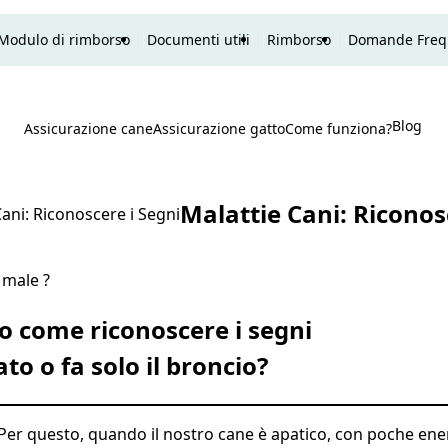
Modulo di rimborso
Documenti utili
Rimborso
Domande Freq
Blog
P
Assicurazione cane
Assicurazione gatto
Come funziona?
Ricerca
Malattie Cani: Riconos
Cani: Riconoscere i Segni
to come riconoscere i segni
o o fa solo il broncio?
. Per questo, quando il nostro cane è apatico, con poche en