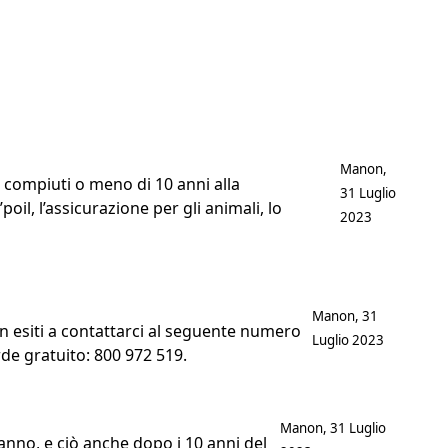
Postato da
Manon
,
 compiuti o meno di 10 anni alla
31 Luglio
oil, l’assicurazione per gli animali, lo
2023
Postato da
Manon
,
31
n esiti a contattarci al seguente numero
Luglio 2023
de gratuito: 800 972 519.
Postato da
Manon
,
31 Luglio
anno, e ciò anche dopo i 10 anni del