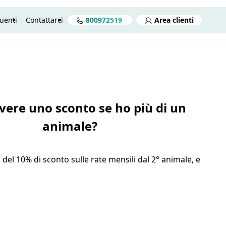
uenti
Contattarci
800972519
Area clienti
reventivo gratuito in 2 minuti
Preventivo gratuito
Aprire
vere uno sconto se ho più di un
animale?
del 10% di sconto sulle rate mensili dal 2° animale, e