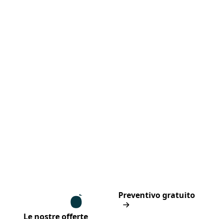
Piè di pagina
Assur O'Poil
Preventivo gratuito
Le nostre offerte