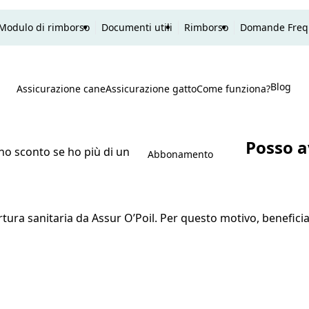
Modulo di rimborso
Documenti utili
Rimborso
Domande Freq
Blog
P
Assicurazione cane
Assicurazione gatto
Come funziona?
Ricerca
Posso a
no sconto se ho più di un
Abbonamento
ura sanitaria da Assur O’Poil. Per questo motivo, beneficia 