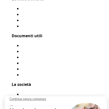
Assicurazione cane
Assicurazione gatto
Le nostre coperture
Come funziona?
Documenti utili
Modulo di rimborso
Condizioni Generali
Privacy
Flyer Assur O’Poil
Presentarci un amico
Accessibilità: Parzialmente conforme
La società
Chi siamo?
Menzioni legali
Mappa del sito