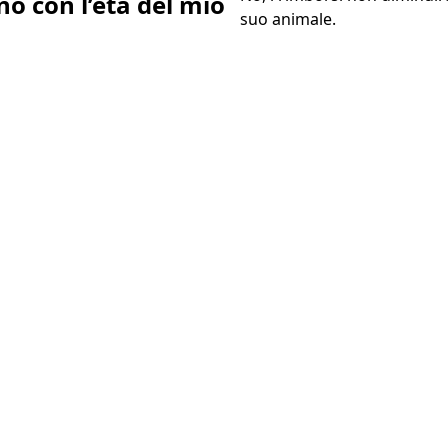
o con l’età del mio
suo animale.
Perché anche la loro
salute è una priorità...
Assicurarlo a partire da
0,63€ al giorno !
Preventivo gratuito in 2 minuti