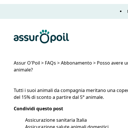
Assur O'Poil
Assur O'Poil
>
FAQs
>
Abbonamento
>
Posso avere u
animale?
Posso avere uno sconto se ho più di un animale?
Tutti i suoi animali da compagnia meritano una copert
del 15% di sconto a partire dal 5° animale.
Condividi questo post
Condividi su Facebook
Condividi su Twitter
Condividi su Linkedin
Condividi per e-mail
Assicurazione sanitaria Italia
Assicurazione salute animali domestici