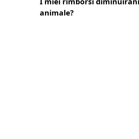
I miei rimborsi diminuirann
animale?