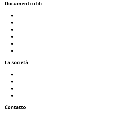
Documenti utili
Modulo di rimborso
Condizioni Generali
Privacy
Flyer Assur O’Poil
Presentarci un amico
Accessibilità: Parzialmente conforme
La società
Chi siamo?
Menzioni legali
Mappa del sito
Testimonianze
Contatto
Indirizzo :
ASSUR O'POIL