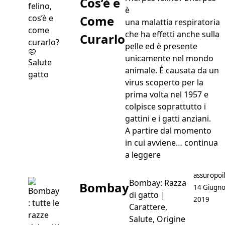
Cos’è e
è
Come
una malattia respiratoria
che ha effetti anche sulla
Curarlo
pelle ed è presente
unicamente nel mondo
Salute
animale. È causata da un
gatto
virus scoperto per la
prima volta nel 1957 e
colpisce soprattutto i
gattini e i gatti anziani.
A partire dal momento
in cui avviene…
continua
“Herpes Gatto: C
a leggere
Postato d
assuropoil
Bombay: Razza
Bombay
14 Giugn
di gatto |
2019
Carattere,
Salute, Origine