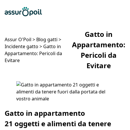
Assur O'Poil
Preventivo gratuito
Ap
Gatto in
Assur O'Poil
>
Blog gatti
>
Appartamento:
Incidente gatto
>
Gatto in
Appartamento: Pericoli da
Pericoli da
Evitare
Evitare
Gatto in Appartamento: Pericoli da Evitare
Gatto in appartamento
21 oggetti e alimenti da tenere