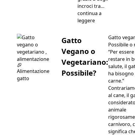
incroci tra…
continua a
“Bombay”
leggere
Gatto vega
Gatto
Possibile o
Vegano o
“Per essere
restare in 
Vegetariano:
salute, il ga
Possibile?
Alimentazione
ha bisogno 
gatto
carne.”
Contrariam
al cane, il g
considerat
animale
rigorosame
carnivoro, c
significa ch