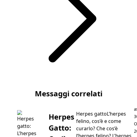
Articolo successivo Ocicat
Messaggi correlati
P
a
Herpes gattoL’herpes
Herpes
3
felino, cos’è e come
O
Gatto:
curarlo? Che cos’è
2
l’herpes felino? L’herpes