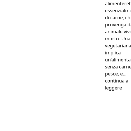
alimentere
essenzialm
di carne, ch
provenga d
animale viv
morto. Una 
vegetarian
implica
un’alimenta
senza carne
pesce, e…
continua a
“Gat
leggere
Perché anche la loro
salute è una priorità...
Assicurarlo a partire da
0,63€ al giorno !
Preventivo gratuito in 2 minuti