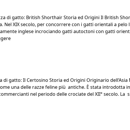
zza di gatto: British Shorthair Storia ed Origini Il British Sho
 Nel XIX secolo, per concorrere con i gatti orientali a pelo l
amente inglese incrociando gatti autoctoni con gatti orien
“British Shorthair”
ggere
a di gatto: Il Certosino Storia ed Origini Originario dell’Asia 
ome una delle razze feline più antiche. È stata introdotta i
commercianti nel periodo delle crociate del XII° secolo. La 
osino”