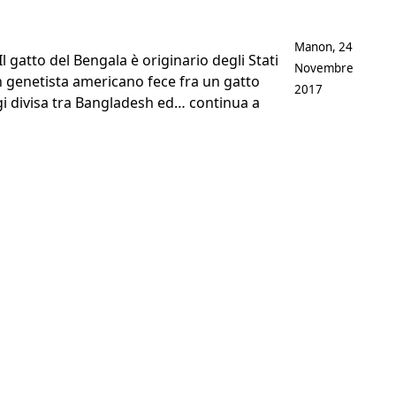
Postato da
Manon
,
24
l gatto del Bengala è originario degli Stati
Novembre
un genetista americano fece fra un gatto
2017
ggi divisa tra Bangladesh ed…
continua a