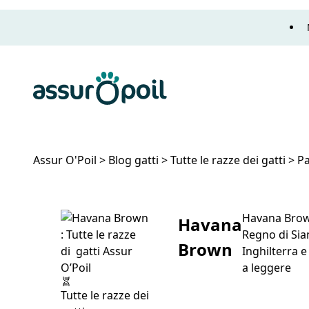
Assur O'Poil
Assur O'Poil
>
Blog gatti
>
Tutte le razze dei gatti
>
Pa
Havana Brown
Havana
Regno di Sia
Brown
Inghilterra e
“Ha
a leggere
Tutte le razze dei