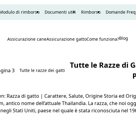
Modulo di rimborso
Documenti utili
Rimborso
Domande Freq
Blog
P
Assicurazione cane
Assicurazione gatto
Come funziona?
Ricerca
Tutte le Razze di G
gina 3
Tutte le razze dei gatti
: Razza di gatto | Carattere, Salute, Origine Storia ed Orig
m, antico nome dell’attuale Thailandia. La razza, che noi og
 negli Stati Uniti, paese nel quale è stata riconosciuta nel 
vana Brown”