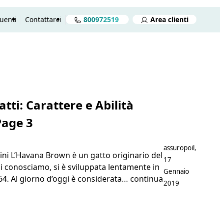
uenti
Contattarci
800972519
Area clienti
reventivo gratuito in 2 minuti
Preventivo gratuito
Aprire
atti: Carattere e Abilità
Page 3
Postato da
assuropoil
,
ini L’Havana Brown è un gatto originario del
17
gi conosciamo, si è sviluppata lentamente in
Gennaio
1964. Al giorno d’oggi è considerata…
continua
2019