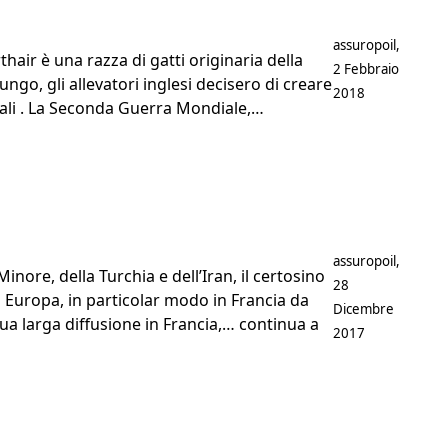
Postato da
assuropoil
,
rthair è una razza di gatti originaria della
2 Febbraio
ungo, gli allevatori inglesi decisero di creare
2018
tali . La Seconda Guerra Mondiale,…
Postato da
assuropoil
,
Minore, della Turchia e dell’Iran, il certosino
28
n Europa, in particolar modo in Francia da
Dicembre
sua larga diffusione in Francia,…
continua a
2017