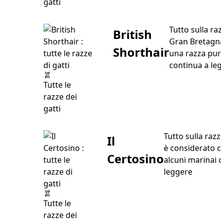
gatti
Tutto sulla ra
British
Gran Bretagna.
Shorthair
una razza pur
continua a le
Tutte le
razze dei
gatti
Tutto sulla razz
Il
è considerato c
Certosino
alcuni marinai 
“Il Cert
leggere
Tutte le
razze dei