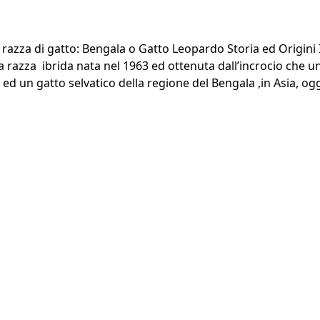
a razza di gatto: Bengala o Gatto Leopardo Storia ed Origini I
na razza ibrida nata nel 1963 ed ottenuta dall’incrocio che 
ed un gatto selvatico della regione del Bengala ,in Asia, o
 Bengala o Gatto leopardo”