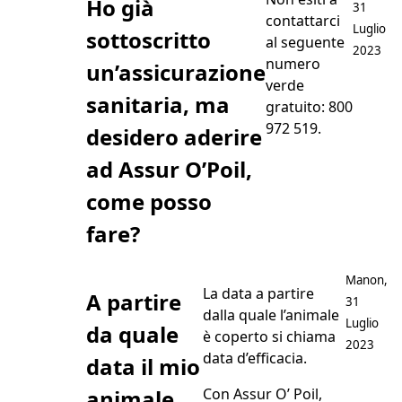
Ho già
31
contattarci
Luglio
sottoscritto
al seguente
2023
numero
un’assicurazione
verde
sanitaria, ma
gratuito: 800
972 519.
desidero aderire
ad Assur O’Poil,
come posso
fare?
Postato d
Manon
,
La data a partire
A partire
31
dalla quale l’animale
Luglio
da quale
è coperto si chiama
2023
data d’efficacia.
data il mio
animale
Con Assur O’ Poil,