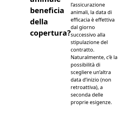
l’assicurazione
beneficia
animali, la data di
della
efficacia è effettiva
dal giorno
copertura?
successivo alla
stipulazione del
contratto.
Naturalmente, c’è la
possibilità di
scegliere un’altra
data d’inizio (non
retroattiva), a
seconda delle
proprie esigenze.
Perché anche la loro
salute è una priorità...
Assicurarlo a partire da
0,63€ al giorno !