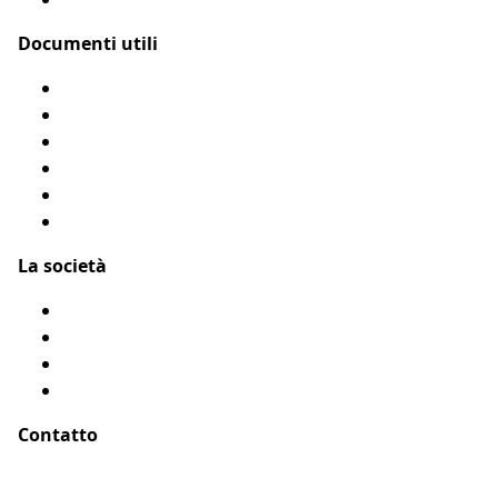
Documenti utili
Modulo di rimborso
Condizioni Generali
Privacy
Flyer Assur O’Poil
Presentarci un amico
Accessibilità: Parzialmente conforme
La società
Chi siamo?
Menzioni legali
Mappa del sito
Testimonianze
Contatto
Indirizzo :