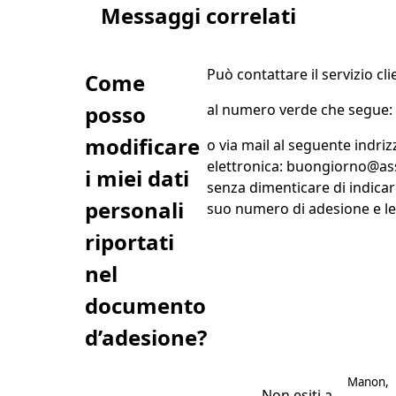
Messaggi correlati
Può contattare il servizio cli
Come
posso
al numero verde che segue: 
modificare
o via mail al seguente indriz
elettronica: buongiorno@as
i miei dati
senza dimenticare di indicare
personali
suo numero di adesione e le
riportati
nel
documento
d’adesione?
Postato 
Manon
,
Non esiti a