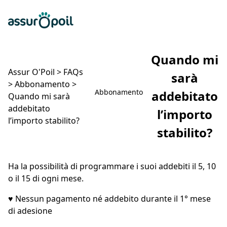
Assur O'Poil
Preventivo gratuito
Ap
Quando mi
Assur O'Poil
>
FAQs
sarà
>
Abbonamento
>
Abbonamento
addebitato
Quando mi sarà
addebitato
l’importo
l’importo stabilito?
stabilito?
Quando mi sarà addebitato l’importo stabilito?
Ha la possibilità di programmare i suoi addebiti il 5, 10
o il 15 di ogni mese.
♥
Nessun pagamento né addebito durante il 1° mese
di adesione