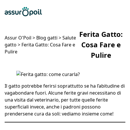
Assur O'Poil
Preventivo gratuito
Ap
Ferita Gatto:
Assur O'Poil
>
Blog gatti
>
Salute
Cosa Fare e
gatto
>
Ferita Gatto: Cosa Fare e
Pulire
Pulire
Ferita Gatto: Cosa Fare e Pulire
Il gatto potrebbe ferirsi soprattutto se ha l’abitudine di
vagabondare fuori. Alcune ferite gravi necessitano di
una visita dal veterinario, per tutte quelle ferite
superficiali invece, anche i padroni possono
prendersene cura da soli: vediamo insieme come!