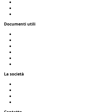
Assicurazione gatto
Le nostre coperture
Come funziona?
Documenti utili
Modulo di rimborso
Condizioni Generali
Privacy
Flyer Assur O’Poil
Presentarci un amico
Accessibilità: Parzialmente conforme
La società
Chi siamo?
Menzioni legali
Mappa del sito
Testimonianze