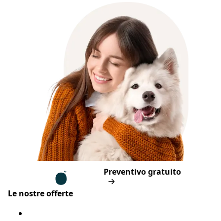
Piè di pagina
Assur O'Poil
Preventivo gratuito
Le nostre offerte
Assicurazione cane