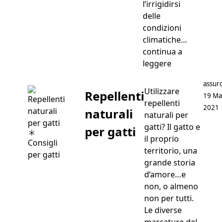
l’irrigidirsi
delle
condizioni
climatiche…
continua a
“Il Siberiano”
leggere
Postat
assuro
Utilizzare
Repellenti
19 Ma
repellenti
2021
naturali
naturali per
gatti? Il gatto e
per gatti
il proprio
Consigli
territorio, una
per gatti
grande storia
d’amore…e
non, o almeno
non per tutti.
Le diverse