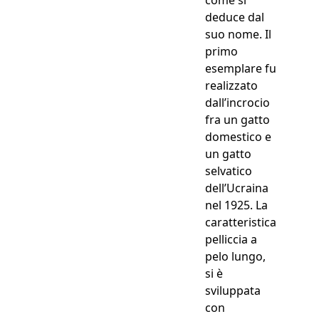
come si
deduce dal
suo nome. Il
primo
esemplare fu
realizzato
dall’incrocio
fra un gatto
domestico e
un gatto
selvatico
dell’Ucraina
nel 1925. La
caratteristica
pelliccia a
pelo lungo,
si è
sviluppata
con