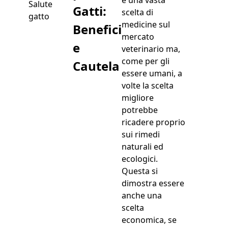
è una vasta
Salute
Gatti:
scelta di
gatto
medicine sul
Benefici
mercato
e
veterinario ma,
come per gli
Cautela
essere umani, a
volte la scelta
migliore
potrebbe
ricadere proprio
sui rimedi
naturali ed
ecologici.
Questa si
dimostra essere
anche una
scelta
economica, se