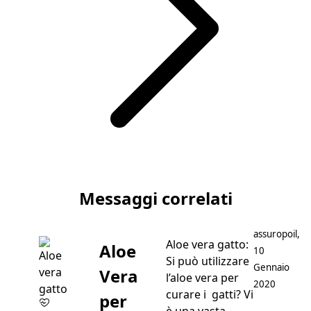
Articolo successivo Sverminazione Cane: Importanza
Messaggi correlati
Postato da
assuropoil
,
Aloe vera gatto:
Aloe
10
Si può utilizzare
Gennaio
Vera
l’aloe vera per
2020
curare i gatti? Vi
per