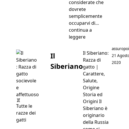
considerate che
dovrete
semplicemente
occuparvi di…
continua a
“Aloe Vera per Gatti:
leggere
Postato d
assuropoi
Il Siberiano:
Il
21 Agost
Razza di
2020
Siberiano
gatto |
Carattere,
Salute,
Origine
Storia ed
Origini Il
Tutte le
Siberiano è
razze dei
originario
gatti
della Russia