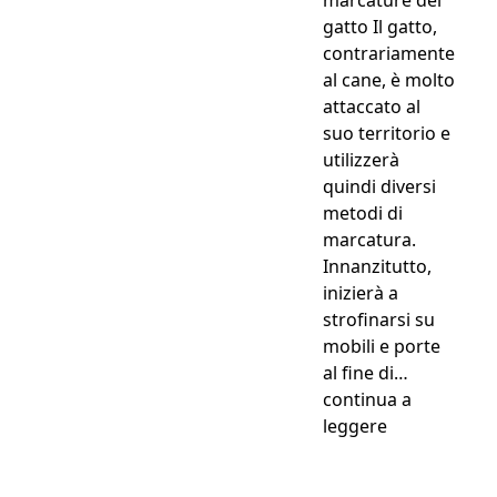
marcature del
gatto Il gatto,
contrariamente
al cane, è molto
attaccato al
suo territorio e
utilizzerà
quindi diversi
metodi di
marcatura.
Innanzitutto,
inizierà a
strofinarsi su
mobili e porte
al fine di…
continua a
“Repellenti na
leggere
Perché anche la loro