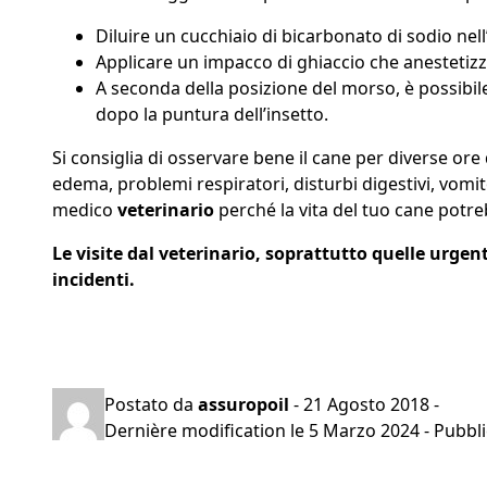
Diluire un cucchiaio di bicarbonato di sodio ne
Applicare un impacco di ghiaccio che anestetizza
A seconda della posizione del morso, è possibil
dopo la puntura dell’insetto.
Si consiglia di osservare bene il cane per diverse o
edema, problemi respiratori, disturbi digestivi, vomi
medico
veterinario
perché la vita del tuo cane potre
Le visite dal veterinario, soprattutto quelle urgen
incidenti.
Preventivo gratuito in 2 minuti
Postato da
assuropoil
-
21 Agosto 2018
-
Dernière modification le
5 Marzo 2024
- Pubbli
Navigazione
articoli