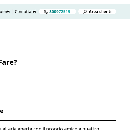
uenti
Contattarci
800972519
Area clienti
reventivo gratuito in 2 minuti
Preventivo gratuito
Aprire
Fare?
te
e all’aria aperta con il proprio amico a quattro