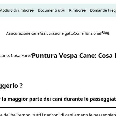
Modulo di rimborso
Documenti utili
Rimborso
Domande Freq
Blog
P
Assicurazione cane
Assicurazione gatto
Come funziona?
Ricerca
Puntura Vespa Cane: Cosa 
Cane: Cosa Fare?
gerlo ?
r la maggior parte dei cani durante le passeggia
a e del bel tempo, tutti i padroni di cani amano le passeggiat