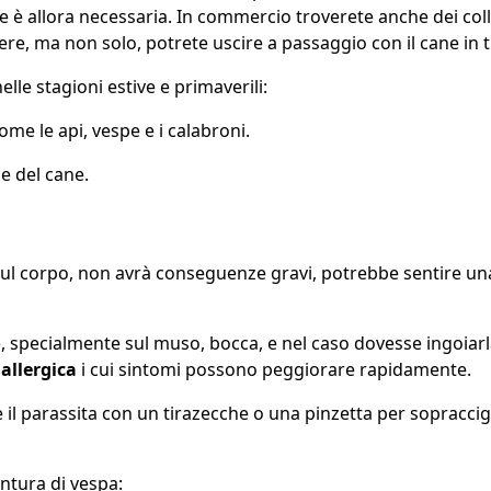
 è allora necessaria. In commercio troverete anche dei colla
e, ma non solo, potrete uscire a passaggio con il cane in tu
lle stagioni estive e primaverili:
me le api, vespe e i calabroni.
ue del cane.
o sul corpo, non avrà conseguenze gravi, potrebbe sentire u
o
, specialmente sul muso, bocca, e nel caso dovesse ingoiarla
allergica
i cui sintomi possono peggiorare rapidamente.
 il parassita con un tirazecche o una pinzetta per sopraccigli
untura di vespa: