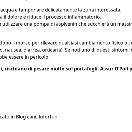
ll’acqua e tamponare delicatamente la zona interessata.
 il dolore e riduce il processo infiammatorio.
e utilizzare una pompa di aspivenin che succhierà un massimo
re dopo il morso per rilevare qualsiasi cambiamento fisico 
to, nausea, diarrea, orticaria). Se noti uno di questi sintom
bbe essere in pericolo.
ti, rischiano di pesare molto sul portafogli, Assur O’Poil
cato in
Blog cani
,
Infortuni