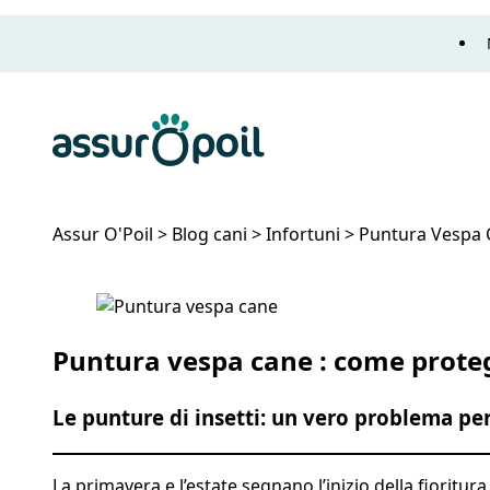
Assur O'Poil
Assur O'Poil
>
Blog cani
>
Infortuni
>
Puntura Vespa 
Puntura Vespa Cane: Cosa Fare?
Puntura vespa cane : come proteg
Le punture di insetti: un vero problema pe
La primavera e l’estate segnano l’inizio della fioritur