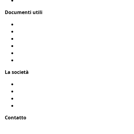
Come funziona?
Documenti utili
Modulo di rimborso
Condizioni Generali
Privacy
Flyer Assur O’Poil
Presentarci un amico
Accessibilità: Parzialmente conforme
La società
Chi siamo?
Menzioni legali
Mappa del sito
Testimonianze
Contatto
Indirizzo :