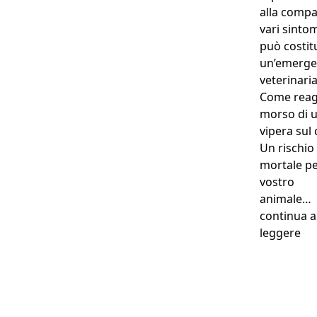
alla compa
vari sintom
può costit
un’emerge
veterinaria
Come reagi
morso di 
vipera sul
Un rischio
mortale per
vostro
animale…
continua a
“As
leggere
Perché anche la loro
salute è una priorità...
Assicurarlo a partire da
0,63€ al giorno !