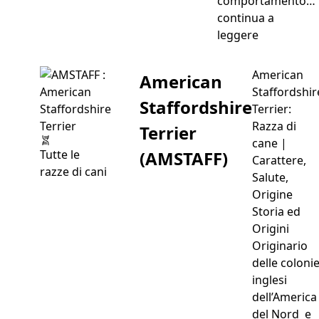
comportamento…
continua a
“Cani che A
leggere
American
American
Staffordshir
Staffordshire
Terrier:
Razza di
Terrier
cane |
(AMSTAFF)
Tutte le
Carattere,
razze di cani
Salute,
Origine
Storia ed
Origini
Originario
delle coloni
inglesi
dell’America
del Nord e