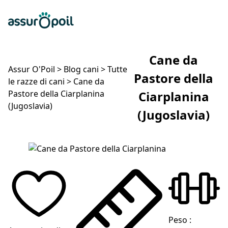
Assur O'Poil
Preventivo gratuito
Ap
Cane da
Assur O'Poil
>
Blog cani
>
Tutte
Pastore della
le razze di cani
>
Cane da
Pastore della Ciarplanina
Ciarplanina
(Jugoslavia)
(Jugoslavia)
Cane da Pastore della Ciarplanina (Jugoslavia)
Peso :