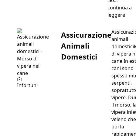
’30…
continua a
“Ame
leggere
Assicurazi
Assicurazione
animali
Animali
domestici
di vipera n
Domestici
cane In est
cani sono
spesso mo
serpenti,
Infortuni
soprattutt
vipere. Du
il morso, l
vipera inie
veleno che
porta
rapidamen