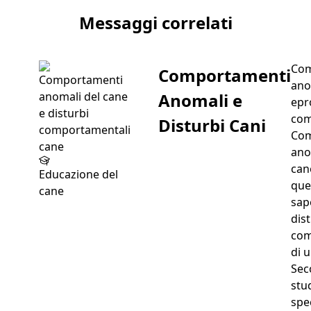
Articolo successivo Vantaggi di avere un animale domest
Messaggi correlati
Com
Comportamenti
ano
Anomali e
epr
com
Disturbi Cani
Com
ano
can
Educazione del
que
cane
sap
dis
com
di 
Sec
stu
spec