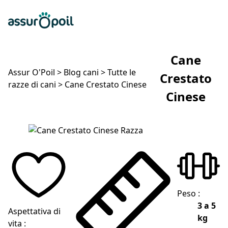
Assur O'Poil
Preventivo gratuito
Ap
Cane
Assur O'Poil
>
Blog cani
>
Tutte le
Crestato
razze di cani
>
Cane Crestato Cinese
Cinese
Cane Crestato Cinese
Peso :
3 a 5
Aspettativa di
kg
vita :