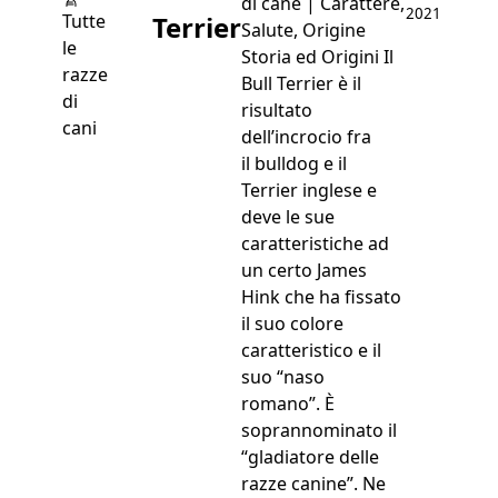
di cane | Carattere,
2021
Terrier
Tutte
Salute, Origine
le
Storia ed Origini Il
razze
Bull Terrier è il
di
risultato
cani
dell’incrocio fra
il bulldog e il
Terrier inglese e
deve le sue
caratteristiche ad
un certo James
Hink che ha fissato
il suo colore
caratteristico e il
suo “naso
romano”. È
soprannominato il
“gladiatore delle
razze canine”. Ne