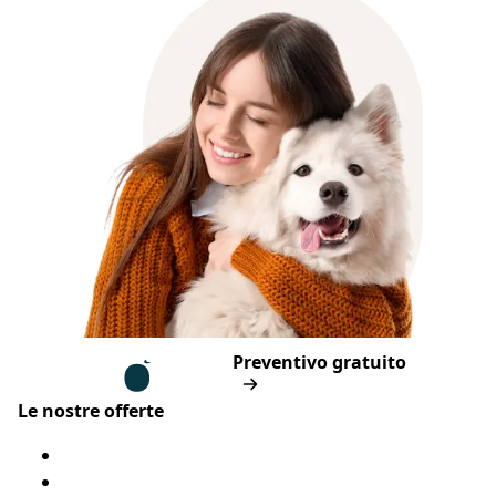
Piè di pagina
Assur O'Poil
Preventivo gratuito
Le nostre offerte
Assicurazione cane
Assicurazione gatto