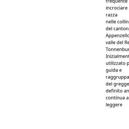
frequente
incrociare
razza
nelle colli
del canton
Appenzello
valle del R
Tonnenbur
Inizialmen
utilizzato 
guida e
raggrupp
del gregge
definito 
continua a
“Bo
leggere
Perché anche la loro
salute è una priorità...