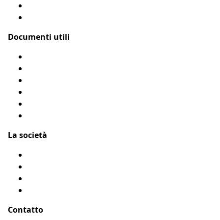
Le nostre coperture
Come funziona?
Documenti utili
Modulo di rimborso
Condizioni Generali
Privacy
Flyer Assur O’Poil
Presentarci un amico
Accessibilità: Parzialmente conforme
La società
Chi siamo?
Menzioni legali
Mappa del sito
Testimonianze
Contatto