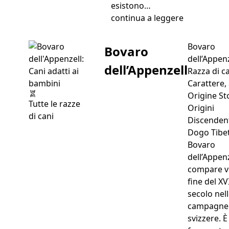
esistono…
“Bull Terrier
continua a leggere
Bovaro
Bovaro
dell’Appenz
dell’Appenzell
Razza di c
Carattere, 
Origine St
Tutte le razze
Origini
di cani
Discenden
Dogo Tibet
Bovaro
dell’Appenz
compare v
fine del XVI
secolo nel
campagne
svizzere. È