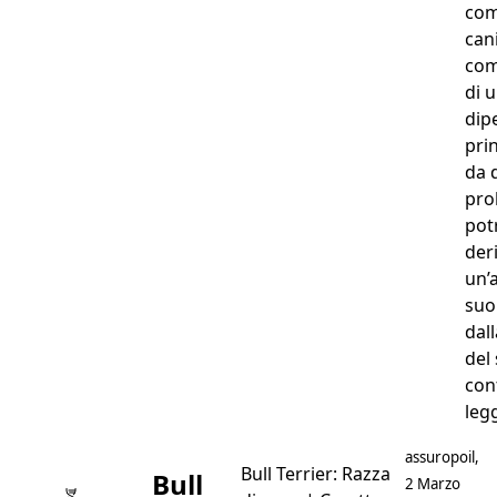
com
cani
com
di 
dip
pri
da d
pro
pot
der
un’
suo
dal
del
con
leg
Postato da
assuropoil
,
Bull Terrier: Razza
Bull
2 Marzo