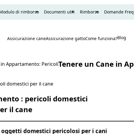
Modulo di rimborso
Documenti utili
Rimborso
Domande Freq
Blog
P
Assicurazione cane
Assicurazione gatto
Come funziona?
Ricerca
Tenere un Cane in Ap
in Appartamento: Pericoli
nto : pericoli domestici
er il cane
 oggetti domestici pericolosi per i cani