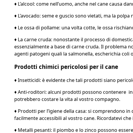
♦ L’alcool: come nell’uomo, anche nel cane causa dann
♦ L’avocado: seme e guscio sono vietati, ma la polpa n
♦ Le ossa di pollame: una volta cotte, le ossa rischi
♦ La carne cruda: nonostante il processo di domestica
essenzialmente a base di carne cruda. Il problema non
agenti patogeni quali la salmonella, escherichia coli o
Prodotti chimici pericolosi per il cane
♦ Insetticidi: è evidente che tali prodotti siano peric
♦ Anti-roditori: alcuni prodotti possono contenere ingr
potrebbero costare la vita al vostro compagno.
♦ Prodotti per l’igiene della casa: si comprendono in q
facilmente accessibili al vostro cane. Ricordatevi ch
♦ Metalli pesanti: il piombo e lo zinco possono essere 