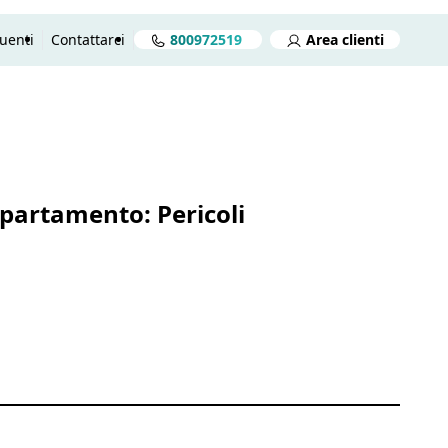
uenti
Contattarci
800972519
Area clienti
reventivo gratuito in 2 minuti
Preventivo gratuito
Aprire
partamento: Pericoli