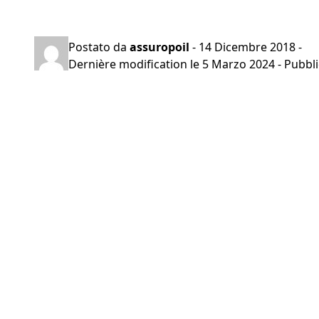
Preventivo gratuito in 2 minuti
Postato da
assuropoil
-
14 Dicembre 2018
-
Dernière modification le
5 Marzo 2024
- Pubbli
Navigazione
articoli