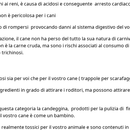
i ai reni, è causa di acidosi e conseguente arresto cardiaco
on è pericolosa per i cani
ano di rompersi provocando danni al sistema digestivo del vo
zione, il cane non ha perso del tutto la sua natura di carn
 è la carne cruda, ma sono i rischi associati al consumo di
 trichinosi.
olosi sia per voi che per il vostro cane ( trappole per scaraf
edienti in grado di attirare i roditori, ma possono attirare a
uesta categoria la candeggina, prodotti per la pulizia di fine
e il vostro cane è come un bambino.
realmente tossici per il vostro animale e sono contenuti in ver