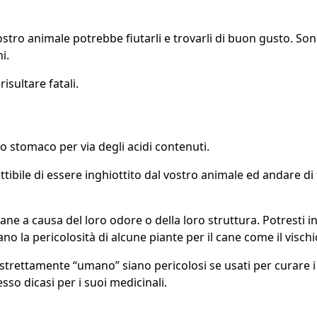
stro animale potrebbe fiutarli e trovarli di buon gusto. Son
i.
isultare fatali.
llo stomaco per via degli acidi contenuti.
scettibile di essere inghiottito dal vostro animale ed andare d
cane a causa del loro odore o della loro struttura. Potresti 
no la pericolosità di alcune piante per il cane come il vischio,
so strettamente “umano” siano pericolosi se usati per curare
esso dicasi per i suoi medicinali.