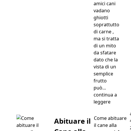
amici cani
vadano
ghiotti
soprattutto
di carne ,
ma si tratta
di un mito
da sfatare
dato che la
vista di un
semplice
frutto
può…
continua a
“Frutta p
leggere
Come abituare
Abituare il
il cane alla