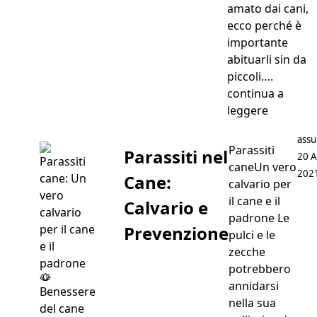
amato dai cani,
ecco perché è
importante
abituarli sin da
piccoli….
continua a
“Abituare
leggere
Post
assu
Parassiti
Parassiti nel
20 A
caneUn vero
202
Cane:
calvario per
il cane e il
Calvario e
padrone Le
Prevenzione
pulci e le
zecche
potrebbero
annidarsi
Benessere
nella sua
del cane