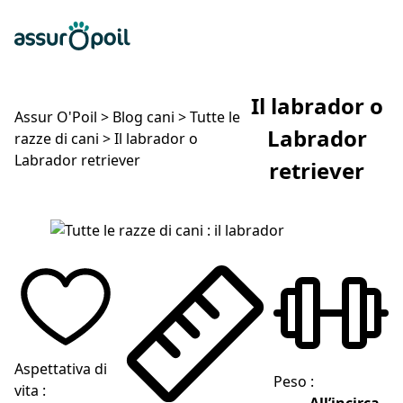
Assur O'Poil
Preventivo gratuito
Ap
Il labrador o
Assur O'Poil
>
Blog cani
>
Tutte le
Labrador
razze di cani
>
Il labrador o
Labrador retriever
retriever
Il labrador o Labrador retriever
Aspettativa di
Peso :
vita :