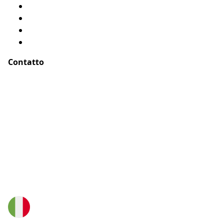
Chi siamo?
Menzioni legali
Mappa del sito
Testimonianze
Contatto
Indirizzo :
ASSUR O'POIL
51-55 rue Hoche
94767 Ivry sur Seine, Parigi – Francia
E-Mail :
buongiorno@assuropoil.com
Telefono :
800972519
(Numero verde gratuito)
Italian
Seguici