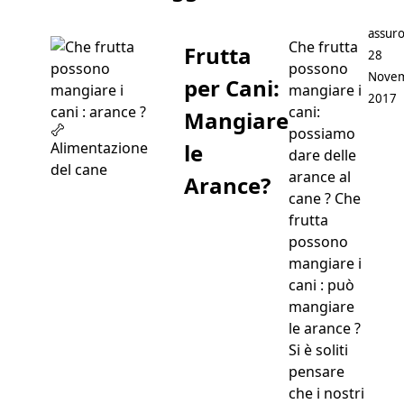
Postat
assuro
Che frutta
Frutta
28
possono
Nove
per Cani:
mangiare i
2017
cani:
Mangiare
possiamo
le
Alimentazione
dare delle
del cane
arance al
Arance?
cane ? Che
frutta
possono
mangiare i
cani : può
mangiare
le arance ?
Si è soliti
pensare
che i nostri