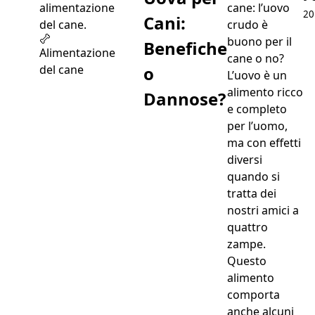
cane: l’uovo
20
Cani:
crudo è
buono per il
Benefiche
Alimentazione
cane o no?
o
del cane
L’uovo è un
alimento ricco
Dannose?
e completo
per l’uomo,
ma con effetti
diversi
quando si
tratta dei
nostri amici a
quattro
zampe.
Questo
alimento
comporta
anche alcuni