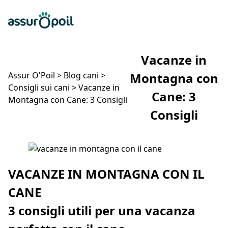
Assur O'Poil
Preventivo gratuito
Ap
Vacanze in
Assur O'Poil
>
Blog cani
>
Montagna con
Consigli sui cani
>
Vacanze in
Cane: 3
Montagna con Cane: 3 Consigli
Consigli
Vacanze in Montagna con Cane: 3 Consigli
VACANZE IN MONTAGNA CON IL
CANE
3 consigli utili per una vacanza