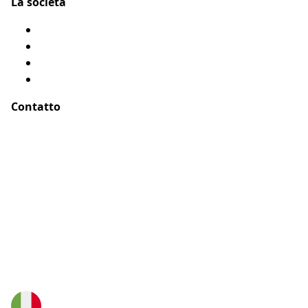
La società
Chi siamo?
Menzioni legali
Mappa del sito
Testimonianze
Contatto
Indirizzo :
ASSUR O'POIL
51-55 rue Hoche
94767 Ivry sur Seine, Parigi – Francia
E-Mail :
buongiorno@assuropoil.com
Telefono :
800972519
(Numero verde gratuito)