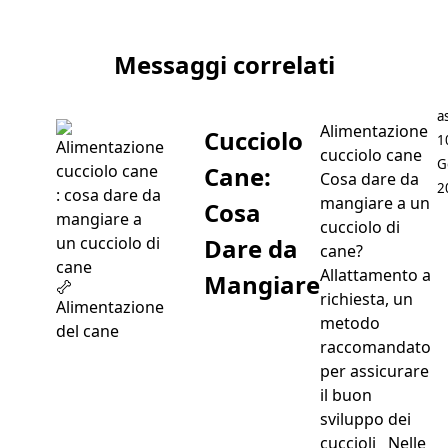
Articolo successivo Regali di natale per cani e gatti
Messaggi correlati
P
a
Alimentazione
Cucciolo
1
cucciolo cane
G
Cane:
Cosa dare da
2
mangiare a un
Cosa
cucciolo di
Dare da
cane?
Allattamento a
Mangiare
richiesta, un
Alimentazione
metodo
del cane
raccomandato
per assicurare
il buon
sviluppo dei
cuccioli Nelle