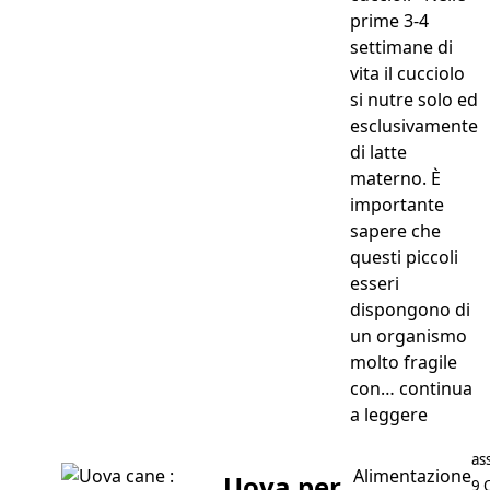
prime 3-4
settimane di
vita il cucciolo
si nutre solo ed
esclusivamente
di latte
materno. È
importante
sapere che
questi piccoli
esseri
dispongono di
un organismo
molto fragile
con…
continua
“Cuccio
a leggere
Po
as
Alimentazione
Uova per
9 