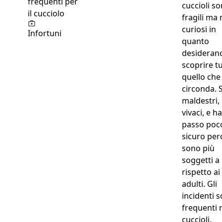
cuccioli s
fragili ma
curiosi in
Infortuni
quanto
desideran
scoprire t
quello che 
circonda. 
maldestri,
vivaci, e h
passo poc
sicuro per
sono più
soggetti a 
rispetto ai
adulti. Gli
incidenti 
frequenti 
cuccioli.