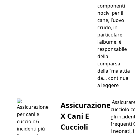
componenti
nocivi per il
cane, l’uovo
crudo, in
particolare
l’albume, è
responsabile
della
comparsa
della “malattia
da…
continua
“Uova 
a leggere
Assicurare
Assicurazione
cucciolo c
X Cani E
gli incident
frequenti
Cuccioli
i neonati, i