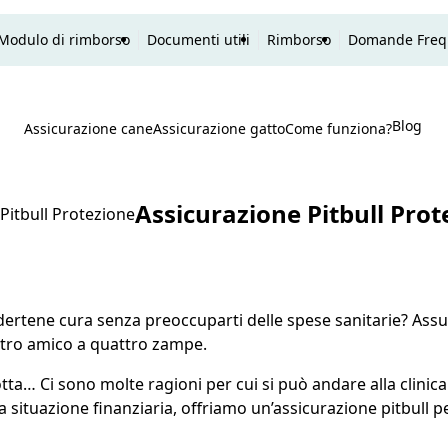
Modulo di rimborso
Documenti utili
Rimborso
Domande Freq
Blog
P
Assicurazione cane
Assicurazione gatto
Come funziona?
Ricerca
Assicurazione Pitbull Prot
Pitbull Protezione
endertene cura senza preoccuparti delle spese sanitarie? Assu
vostro amico a quattro zampe.
ta… Ci sono molte ragioni per cui si può andare alla clinica 
ra situazione finanziaria, offriamo un’assicurazione pitbull 