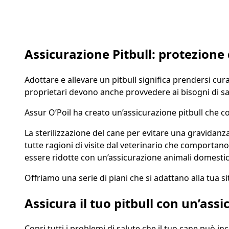
Preventivo gratuito in 2 minuti
Assicurazione Pitbull: protezione 
Adottare e allevare un pitbull significa prendersi cura
proprietari devono anche provvedere ai bisogni di s
Assur O’Poil ha creato un’assicurazione pitbull che co
La sterilizzazione del cane per evitare una gravidanza 
tutte ragioni di visite dal veterinario che comporta
essere ridotte con un’assicurazione animali domestic
Offriamo una serie di piani che si adattano alla tua s
Assicura il tuo pitbull con un’assi
Copri tutti i problemi di salute che il tuo cane può i