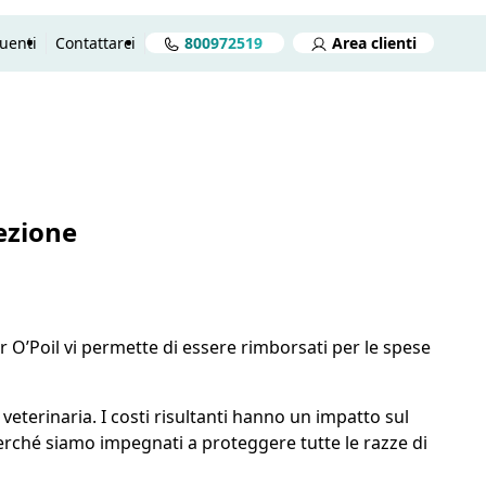
uenti
Contattarci
800972519
Area clienti
reventivo gratuito in 2 minuti
Preventivo gratuito
Aprire
ezione
r O’Poil vi permette di essere rimborsati per le spese
veterinaria. I costi risultanti hanno un impatto sul
perché siamo impegnati a proteggere tutte le razze di