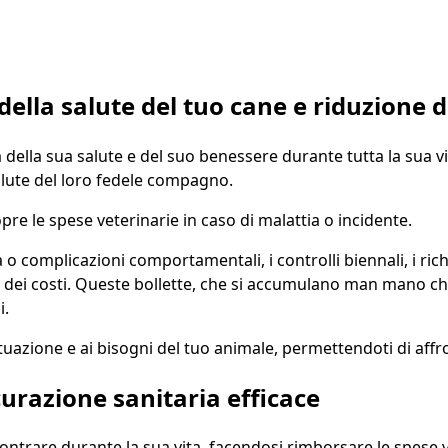
della salute del tuo cane e riduzione d
 della sua salute e del suo benessere durante tutta la sua vita
alute del loro fedele compagno.
pre le spese veterinarie in caso di malattia o incidente.
o complicazioni comportamentali, i controlli biennali, i rich
no dei costi. Queste bollette, che si accumulano man mano c
i.
ituazione e ai bisogni del tuo animale, permettendoti di affro
curazione sanitaria efficace
ncontrare durante la sua vita, facendosi rimborsare le spese 