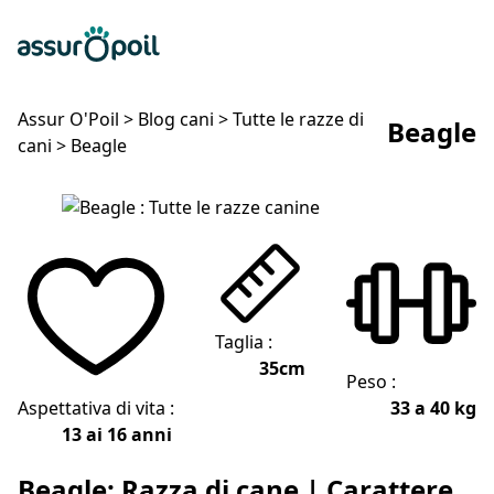
Assur O'Poil
Preventivo gratuito
Ap
Assur O'Poil
>
Blog cani
>
Tutte le razze di
Beagle
cani
>
Beagle
Beagle
Taglia :
35cm
Peso :
Aspettativa di vita :
33 a 40 kg
13 ai 16 anni
Beagle: Razza di cane | Carattere,