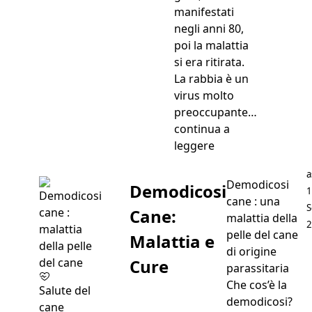
manifestati
negli anni 80,
poi la malattia
si era ritirata.
La rabbia è un
virus molto
preoccupante…
continua a
“Rabbia Cane e Gat
leggere
P
a
Demodicosi
Demodicosi
1
cane : una
S
Cane:
malattia della
2
pelle del cane
Malattia e
di origine
Cure
parassitaria
Che cos’è la
Salute del
demodicosi?
cane