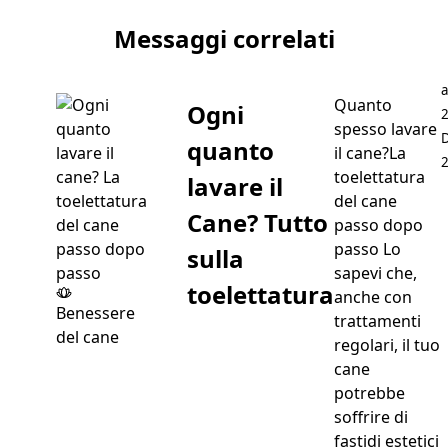
Articolo successivo Segugio della Westfalia
Messaggi correlati
P
a
Quanto
Ogni
spesso lavare
quanto
il cane?La
toelettatura
lavare il
del cane
Cane? Tutto
passo dopo
passo Lo
sulla
sapevi che,
toelettatura
anche con
Benessere
trattamenti
del cane
regolari, il tuo
cane
potrebbe
soffrire di
fastidi estetici