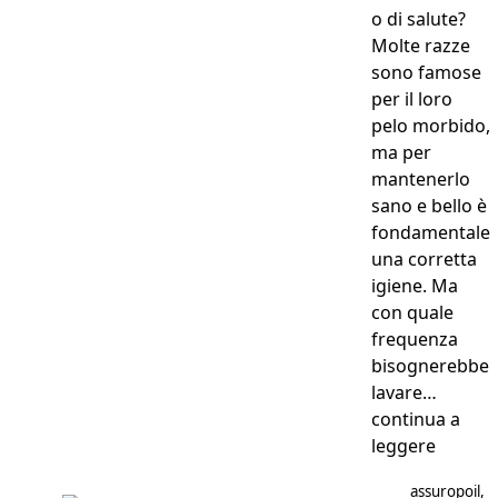
o di salute?
Molte razze
sono famose
per il loro
pelo morbido,
ma per
mantenerlo
sano e bello è
fondamentale
una corretta
igiene. Ma
con quale
frequenza
bisognerebbe
lavare…
continua a
“Ogni q
leggere
Postato da
assuropoil
,