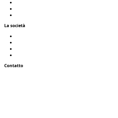
Flyer Assur O’Poil
Presentarci un amico
Accessibilità: Parzialmente conforme
La società
Chi siamo?
Menzioni legali
Mappa del sito
Testimonianze
Contatto
Indirizzo :
ASSUR O'POIL
51-55 rue Hoche
94767 Ivry sur Seine, Parigi – Francia
E-Mail :
buongiorno@assuropoil.com