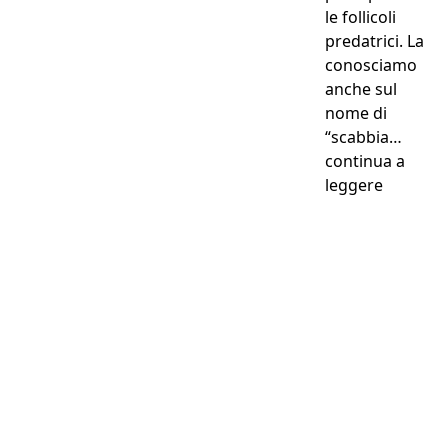
le follicoli
predatrici. La
conosciamo
anche sul
nome di
“scabbia…
continua a
“Demodic
leggere
Perché anche la loro
salute è una priorità...
Assicurarlo a partire da
0,63€ al giorno !
Preventivo gratuito in 2 minuti