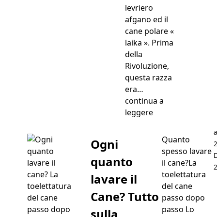
levriero
afgano ed il
cane polare «
laika ». Prima
della
Rivoluzione,
questa razza
era…
continua a
“Levriero Russo o
leggere
P
a
Quanto
Ogni
spesso lavare
quanto
il cane?La
toelettatura
lavare il
del cane
Cane? Tutto
passo dopo
passo Lo
sulla