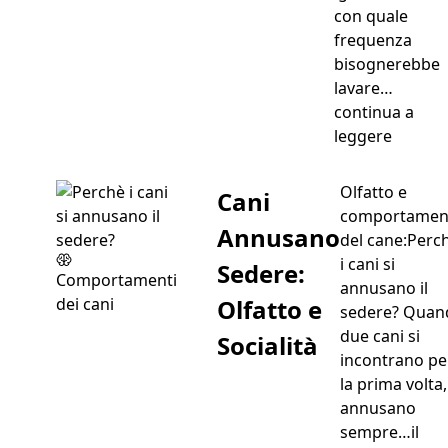
con quale
frequenza
bisognerebbe
lavare…
continua a
“Ogni q
leggere
Olfatto e
Cani
comportamen
Annusano
del cane:Perc
i cani si
Sedere:
Comportamenti
annusano il
Olfatto e
dei cani
sedere? Quan
due cani si
Socialità
incontrano pe
la prima volta,
annusano
sempre…il