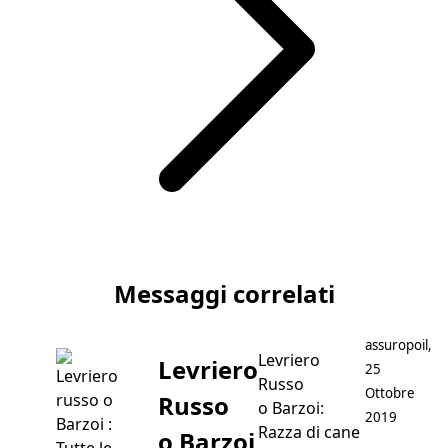
Articolo successivo Caduta Denti Gatto: Grave o Normale
Messaggi correlati
Postato da
assuropoil
,
Levriero
Levriero
25
Russo
Ottobre
Russo
o Barzoi:
2019
Razza di cane
o Barzoi