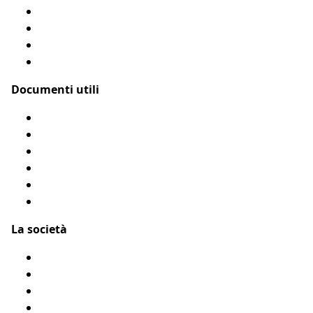
Assicurazione cane
Assicurazione gatto
Le nostre coperture
Come funziona?
Documenti utili
Modulo di rimborso
Condizioni Generali
Privacy
Flyer Assur O’Poil
Presentarci un amico
Accessibilità: Parzialmente conforme
La società
Chi siamo?
Menzioni legali
Mappa del sito
Testimonianze