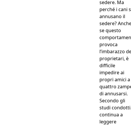
sedere. Ma
perché i cani s
annusano il
sedere? Anch
se questo
comportamen
provoca
l’imbarazzo de
proprietari, è
difficile
impedire ai
propri amici a
quattro zamp
di annusarsi.
Secondo gli
studi condott
continua a
“Cani 
leggere