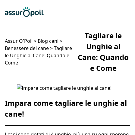
Assur O'Poil
Preventivo gratuito
Ap
Tagliare le
Assur O'Poil
>
Blog cani
>
Unghie al
Benessere del cane
>
Tagliare
le Unghie al Cane: Quando e
Cane: Quando
Come
e Come
Tagliare le Unghie al Cane: Quando e Come
Impara come tagliare le unghie al
cane!
I cani sono dotati di 4 unghie, più una su ogni sperone,