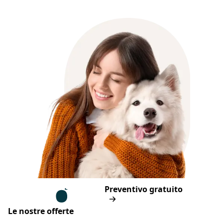
Piè di pagina
Assur O'Poil
Preventivo gratuito
Le nostre offerte