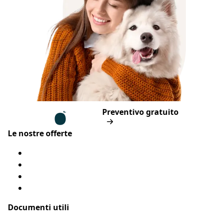
Piè di pagina
Assur O'Poil
Preventivo gratuito
Le nostre offerte
Assicurazione cane
Assicurazione gatto
Le nostre coperture
Come funziona?
Documenti utili