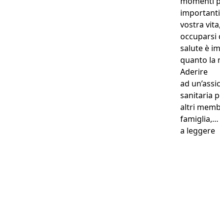
momenti p
importanti
vostra vita
occuparsi 
salute è i
quanto la 
Aderire
ad un’assi
sanitaria p
altri memb
famiglia,
“
a leggere
Perché anche la loro
salute è una priorità...
Assicurarlo a partire da
0,63€ al giorno !
Preventivo gratuito in 2 minuti