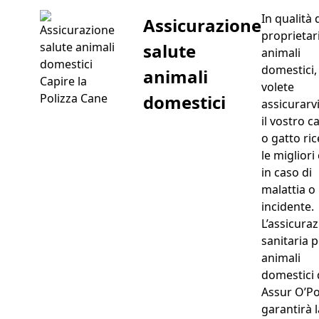
In qualità 
Assicurazione
proprietari
salute
animali
domestici,
animali
Capire la
volete
domestici
Polizza Cane
assicurarv
il vostro c
o gatto ri
le migliori
in caso di
malattia o
incidente.
L’assicura
sanitaria 
animali
domestici 
Assur O’Poi
garantirà l