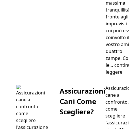
massima
tranquillità
fronte agli
imprevisti 
cui può es
coinvolto i
vostro ami
quattro
zampe. Co
le…
contin
“As
leggere
Assicurazi
Assicurazioni
cane a
Cani Come
confronto,
come
Scegliere?
scegliere
l’assicuraz