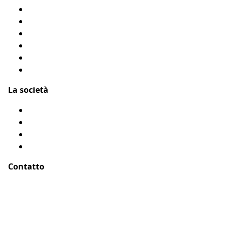
Modulo di rimborso
Condizioni Generali
Privacy
Flyer Assur O’Poil
Presentarci un amico
Accessibilità: Parzialmente conforme
La società
Chi siamo?
Menzioni legali
Mappa del sito
Testimonianze
Contatto
Indirizzo :
ASSUR O'POIL
51-55 rue Hoche
94767 Ivry sur Seine, Parigi – Francia