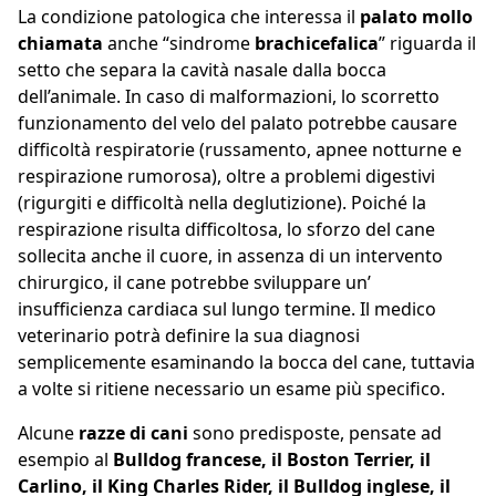
La condizione patologica che interessa il
palato mollo
chiamata
anche “sindrome
brachicefalica
” riguarda il
setto che separa la cavità nasale dalla bocca
dell’animale. In caso di malformazioni, lo scorretto
funzionamento del velo del palato potrebbe causare
difficoltà respiratorie (russamento, apnee notturne e
respirazione rumorosa), oltre a problemi digestivi
(rigurgiti e difficoltà nella deglutizione). Poiché la
respirazione risulta difficoltosa, lo sforzo del cane
sollecita anche il cuore, in assenza di un intervento
chirurgico, il cane potrebbe sviluppare un’
insufficienza cardiaca sul lungo termine. Il medico
veterinario potrà definire la sua diagnosi
semplicemente esaminando la bocca del cane, tuttavia
a volte si ritiene necessario un esame più specifico.
Alcune
razze di cani
sono predisposte, pensate ad
esempio al
Bulldog francese, il Boston Terrier, il
Carlino, il King Charles Rider, il Bulldog inglese, il