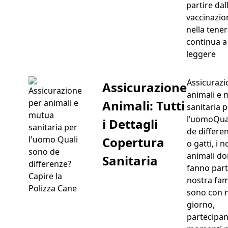
partire dal
vaccinazio
nella tene
continua a
“As
leggere
Assicurazi
Assicurazione
animali e
Animali: Tutti
sanitaria 
l’uomoQua
i Dettagli
de differe
Copertura
o gatti, i n
animali do
Sanitaria
fanno part
Capire la
nostra fam
Polizza Cane
sono con n
giorno,
partecipan