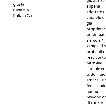
giusta? Se 
appena
Capire la
adottato u
Polizza Cane
cucciolo o 
già
proprietari
un simpati
amico a 4
zampe, ti s
probabilm
reso conto
oltre alle
coccole ed
tutto il tuo
amore, i no
fedeli amic
hanno
bisogno a
di cure. A