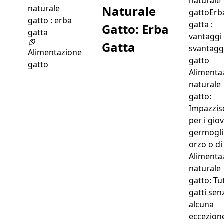
naturale
Naturale
gattoErb
gatta :
Gatto: Erba
vantaggi
Gatta
svantaggi
Alimentazione
gatto
gatto
Alimenta
naturale
gatto:
Impazzis
per i gio
germogli
orzo o di
Alimenta
naturale
gatto: Tut
gatti sen
alcuna
eccezione