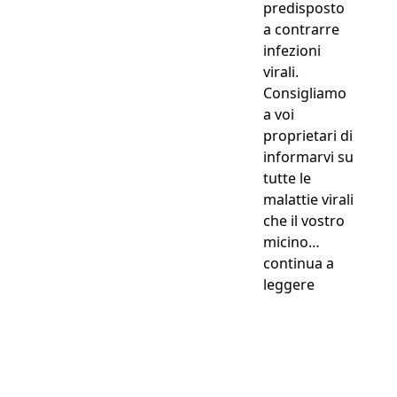
predisposto
a contrarre
infezioni
virali.
Consigliamo
a voi
proprietari di
informarvi su
tutte le
malattie virali
che il vostro
micino…
continua a
“Vaccino Ga
leggere
Perché anche la loro
salute è una priorità...
Assicurarlo a partire da
0,63€ al giorno !