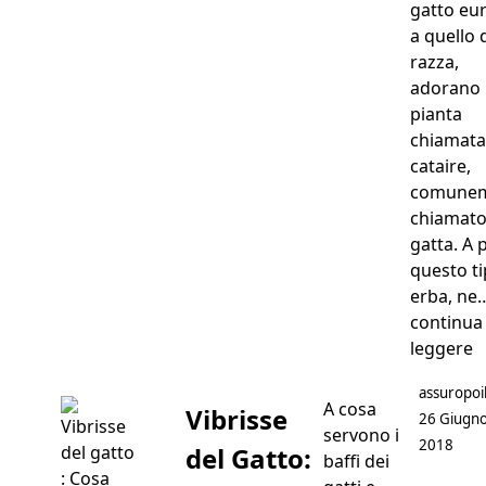
gatto eu
a quello 
razza,
adorano 
pianta
chiamata
cataire,
comune
chiamato
gatta. A 
questo ti
erba, ne
continua
“
leggere
Postato d
assuropoi
A cosa
Vibrisse
26 Giugn
servono i
2018
del Gatto:
baffi dei