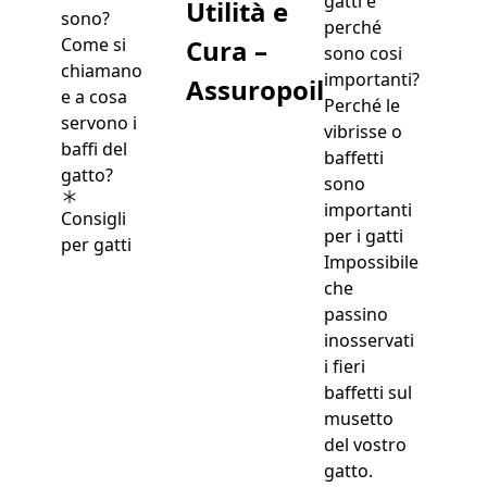
gatti e
Utilità e
perché
Cura –
sono cosi
importanti?
Assuropoil
Perché le
vibrisse o
baffetti
sono
importanti
Consigli
per i gatti
per gatti
Impossibile
che
passino
inosservati
i fieri
baffetti sul
musetto
del vostro
gatto.