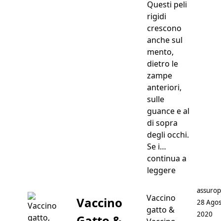
Questi peli
rigidi
crescono
anche sul
mento,
dietro le
zampe
anteriori,
sulle
guance e al
di sopra
degli occhi.
Se i…
continua a
“Vibrisse del
leggere
Postato
assurop
Vaccino
Vaccino
28 Agos
gatto &
2020
Gatto &