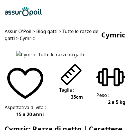
Assur O'Poil
Preventivo gratuito
Ap
Assur O'Poil
>
Blog gatti
>
Tutte le razze dei
Cymric
gatti
>
Cymric
Cymric
Taglia :
Peso :
35cm
2 a 5 kg
Aspettativa di vita :
15 a 20 anni
Cymric: Razza di gatto | Carattere,