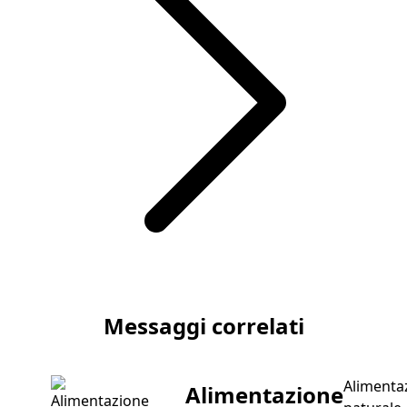
Articolo successivo Devon Rex
Messaggi correlati
Alimenta
Alimentazione