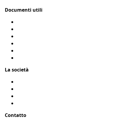
Documenti utili
Modulo di rimborso
Condizioni Generali
Privacy
Flyer Assur O’Poil
Presentarci un amico
Accessibilità: Parzialmente conforme
La società
Chi siamo?
Menzioni legali
Mappa del sito
Testimonianze
Contatto
Indirizzo :