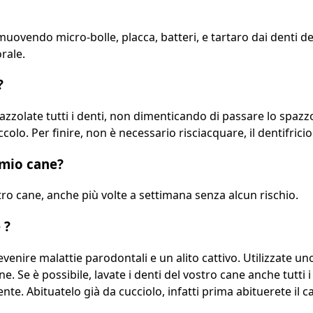
vendo micro-bolle, placca, batteri, e tartaro dai denti del
rale.
?
pazzolate tutti i denti, non dimenticando di passare lo spaz
ccolo. Per finire, non è necessario risciacquare, il dentifrici
 mio cane?
ro cane, anche più volte a settimana senza alcun rischio.
 ?
evenire malattie parodontali e un alito cattivo. Utilizzate u
e. Se è possibile, lavate i denti del vostro cane anche tutti i
 Abituatelo già da cucciolo, infatti prima abituerete il cane