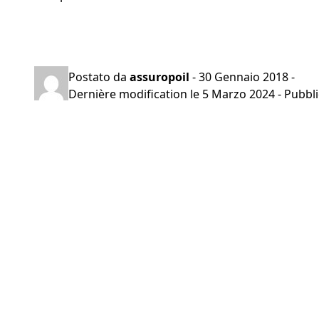
Preventivo gratuito in 2 minuti
Postato da
assuropoil
-
30 Gennaio 2018
-
Dernière modification le
5 Marzo 2024
- Pubbli
Navigazione
articoli