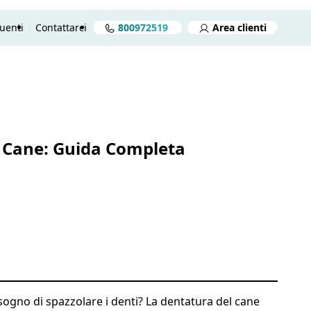
uenti
Contattarci
800972519
Area clienti
reventivo gratuito in 2 minuti
Preventivo gratuito
Aprire
l Cane: Guida Completa
ogno di spazzolare i denti? La dentatura del cane