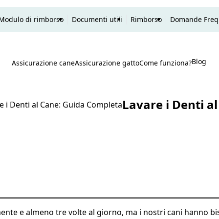
Modulo di rimborso
Documenti utili
Rimborso
Domande Freq
Blog
P
Assicurazione cane
Assicurazione gatto
Come funziona?
Ricerca
Lavare i Denti a
e i Denti al Cane: Guida Completa
te e almeno tre volte al giorno, ma i nostri cani hanno bis