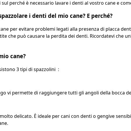
 sul perché è necessario lavare i denti al vostro cane e come
spazzolare i denti del mio cane? E perché?
o cane per evitare problemi legati alla presenza di placca de
ntite che può causare la perdita dei denti. Ricordatevi che un
 mio cane?
stono 3 tipi di spazzolini :
ungo vi permette di raggiungere tutti gli angoli della bocca 
olto delicato. È ideale per cani con denti o gengive sensibil
ane.