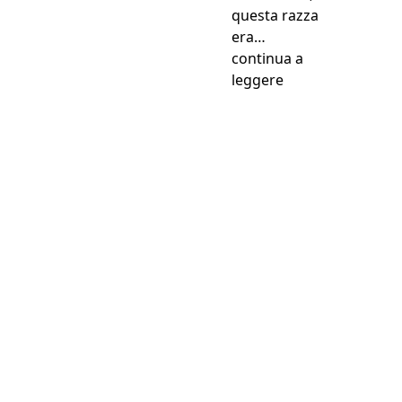
questa razza
era…
continua a
“Levriero Russo o
leggere
Perché anche la loro
salute è una priorità...
Assicurarlo a partire da
0,63€ al giorno !
Preventivo gratuito in 2 minuti