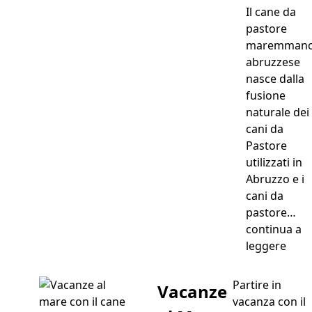
Il cane da
pastore
maremman
abruzzese
nasce dalla
fusione
naturale dei
cani da
Pastore
utilizzati in
Abruzzo e i
cani da
pastore…
continua a
“Can
leggere
Partire in
Vacanze
vacanza con il