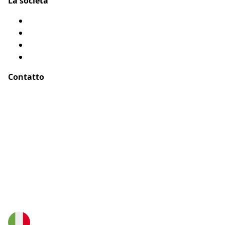
La società
Chi siamo?
Menzioni legali
Mappa del sito
Testimonianze
Contatto
Indirizzo :
ASSUR O'POIL
51-55 rue Hoche
94767 Ivry sur Seine, Parigi – Francia
E-Mail :
buongiorno@assuropoil.com
Telefono :
800972519
(Numero verde gratuito)