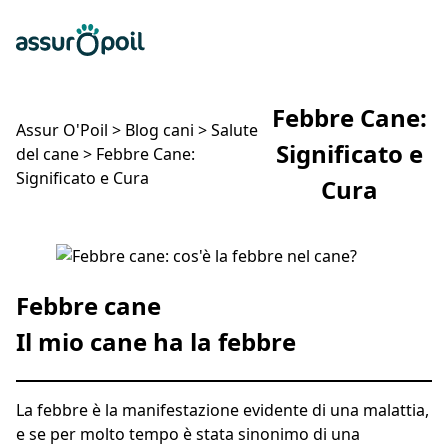
Assur O'Poil
Preventivo gratuito
Ap
Febbre Cane:
Assur O'Poil
>
Blog cani
>
Salute
Significato e
del cane
>
Febbre Cane:
Significato e Cura
Cura
Febbre Cane: Significato e Cura
Febbre cane
Il mio cane ha la febbre
La febbre è la manifestazione evidente di una malattia,
e se per molto tempo è stata sinonimo di una