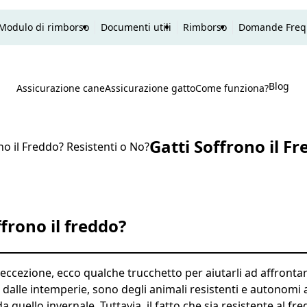
Modulo di rimborso
Documenti utili
Rimborso
Domande Freq
Blog
P
Assicurazione cane
Assicurazione gatto
Come funziona?
Ricerca
Gatti Soffrono il F
no il Freddo? Resistenti o No?
offrono il freddo?
o eccezione, ecco qualche trucchetto per aiutarli ad affrontar
e dalle intemperie, sono degli animali resistenti e autonomi
a quello invernale. Tuttavia, il fatto che sia resistente al fr