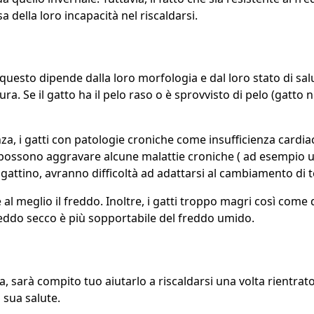
 della loro incapacità nel riscaldarsi.
uesto dipende dalla loro morfologia e dal loro stato di salute
 Se il gatto ha il pelo raso o è sprovvisto di pelo (gatto nu
za, i gatti con patologie croniche come insufficienza cardiac
à possono aggravare alcune malattie croniche ( ad esempio u
 gattino, avranno difficoltà ad adattarsi al cambiamento di
l meglio il freddo. Inoltre, i gatti troppo magri così come q
 freddo secco è più sopportabile del freddo umido.
, sarà compito tuo aiutarlo a riscaldarsi una volta rientrato
 sua salute.