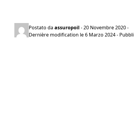
Preventivo gratuito in 2 minuti
Postato da
assuropoil
-
20 Novembre 2020
-
Dernière modification le
6 Marzo 2024
- Pubbli
Navigazione
articoli