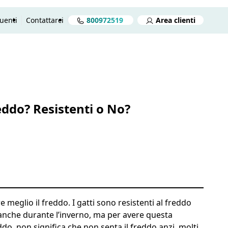
uenti
Contattarci
800972519
Area clienti
reventivo gratuito in 2 minuti
Preventivo gratuito
Aprire
reddo? Resistenti o No?
e meglio il freddo. I gatti sono resistenti al freddo
 anche durante l’inverno, ma per avere questa
eddo, non significa che non senta il freddo anzi, molti