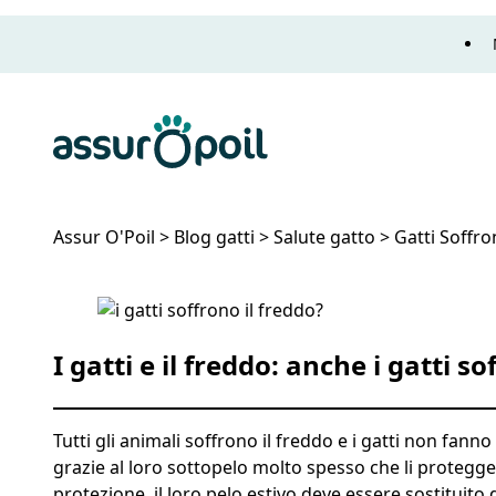
Assur O'Poil
Assur O'Poil
>
Blog gatti
>
Salute gatto
>
Gatti Soffro
Gatti Soffrono il Freddo? Resistenti o No?
I gatti e il freddo: anche i gatti s
Tutti gli animali soffrono il freddo e i gatti non fann
grazie al loro sottopelo molto spesso che li protegg
protezione, il loro pelo estivo deve essere sostituito d