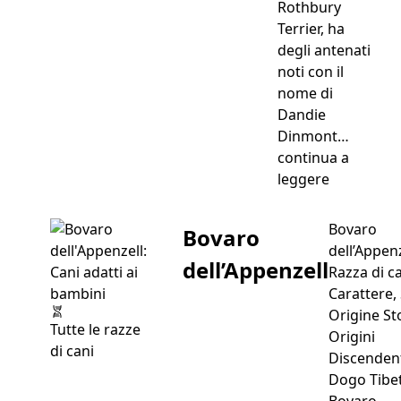
Rothbury
Terrier, ha
degli antenati
noti con il
nome di
Dandie
Dinmont…
continua a
“Bedlingto
leggere
Bovaro
Bovaro
dell’Appenz
dell’Appenzell
Razza di c
Carattere, 
Origine St
Tutte le razze
Origini
di cani
Discenden
Dogo Tibet