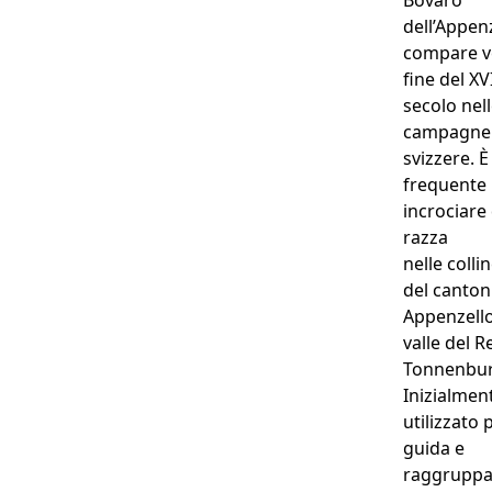
Bovaro
dell’Appenz
compare v
fine del XVI
secolo nel
campagne
svizzere. È
frequente
incrociare
razza
nelle colli
del canton
Appenzello
valle del R
Tonnenbur
Inizialmen
utilizzato 
guida e
raggrupp