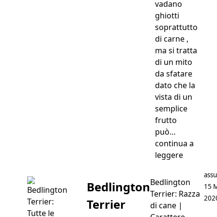
vadano
ghiotti
soprattutto
di carne ,
ma si tratta
di un mito
da sfatare
dato che la
vista di un
semplice
frutto
può…
continua a
“Frutta p
leggere
Post
assu
Bedlington
Bedlington
15 
Terrier: Razza
202
Terrier
di cane |