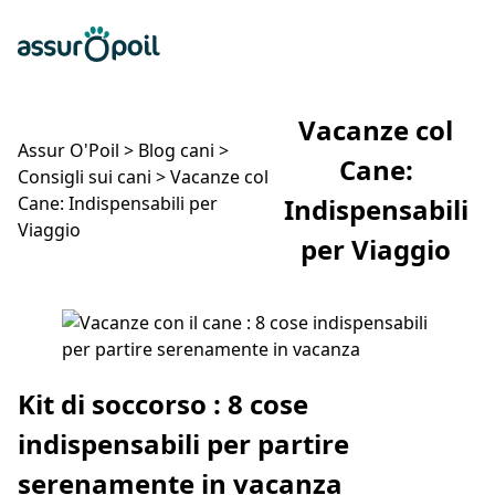
Assur O'Poil
Preventivo gratuito
Ap
Vacanze col
Assur O'Poil
>
Blog cani
>
Cane:
Consigli sui cani
>
Vacanze col
Cane: Indispensabili per
Indispensabili
Viaggio
per Viaggio
Vacanze col Cane: Indispensabili per Viaggio
Kit di soccorso : 8 cose
indispensabili per partire
serenamente in vacanza