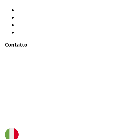
Chi siamo?
Menzioni legali
Mappa del sito
Testimonianze
Contatto
Indirizzo :
ASSUR O'POIL
51-55 rue Hoche
94767 Ivry sur Seine, Parigi – Francia
E-Mail :
buongiorno@assuropoil.com
Telefono :
800972519
(Numero verde gratuito)