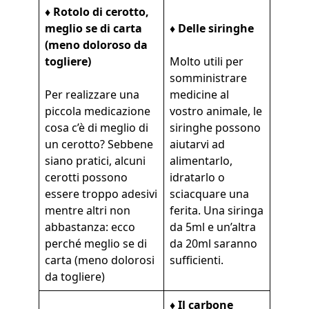
♦ Rotolo di cerotto,
meglio se di carta
♦ Delle siringhe
(meno doloroso da
togliere)
Molto utili per
somministrare
Per realizzare una
medicine al
piccola medicazione
vostro animale, le
cosa c’è di meglio di
siringhe possono
un cerotto? Sebbene
aiutarvi ad
siano pratici, alcuni
alimentarlo,
cerotti possono
idratarlo o
essere troppo adesivi
sciacquare una
mentre altri non
ferita. Una siringa
abbastanza: ecco
da 5ml e un’altra
perché meglio se di
da 20ml saranno
carta (meno dolorosi
sufficienti.
da togliere)
♦ Il carbone