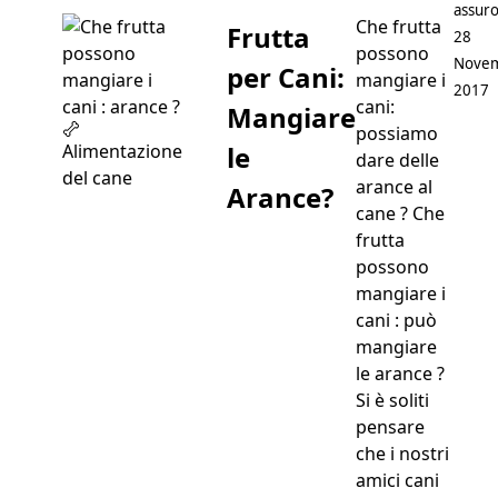
Postat
assuro
Che frutta
Frutta
28
possono
Nove
per Cani:
mangiare i
2017
cani:
Mangiare
possiamo
le
Alimentazione
dare delle
del cane
arance al
Arance?
cane ? Che
frutta
possono
mangiare i
cani : può
mangiare
le arance ?
Si è soliti
pensare
che i nostri
amici cani