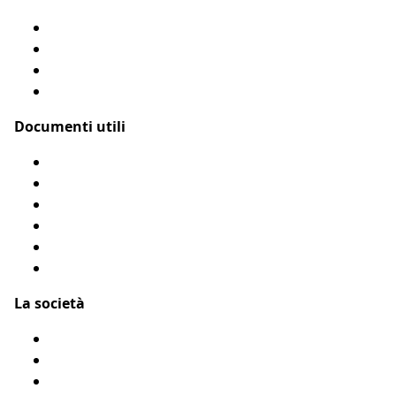
Assicurazione cane
Assicurazione gatto
Le nostre coperture
Come funziona?
Documenti utili
Modulo di rimborso
Condizioni Generali
Privacy
Flyer Assur O’Poil
Presentarci un amico
Accessibilità: Parzialmente conforme
La società
Chi siamo?
Menzioni legali
Mappa del sito