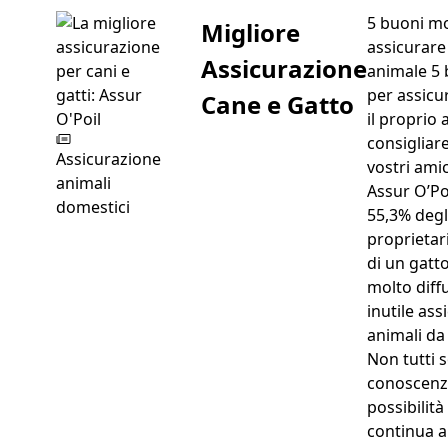
5 buoni mo
Migliore
assicurare 
Assicurazione
animale 5 
per assicu
Cane e Gatto
il proprio 
consigliare
Assicurazione
vostri amic
animali
Assur O’Po
domestici
55,3% degli
proprietar
di un gatt
molto diffu
inutile ass
animali d
Non tutti 
conoscenz
possibilità
continua a