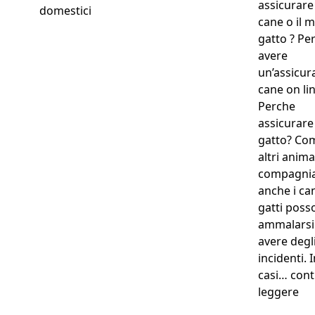
assicurare 
domestici
cane o il m
gatto ? Pe
avere
un’assicur
cane on li
Perche
assicurare 
gatto? Com
altri animal
compagnia
anche i can
gatti poss
ammalarsi
avere degl
incidenti. 
casi…
cont
“A
leggere