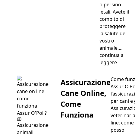
o persino
letali. Avete il
compito di
proteggere
la salute del
vostro
animale,…
continua a
“Vaccini
leggere
Come funz
Assicurazione
Assur O’Poi
Cane Online,
l’assicuraz
per cani e 
Come
Assicurazi
Funziona
veterinari
line: come
Assicurazione
posso
animali