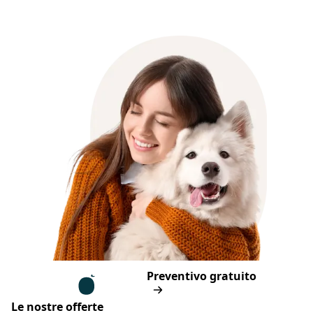
Piè di pagina
Assur O'Poil
Preventivo gratuito
Le nostre offerte