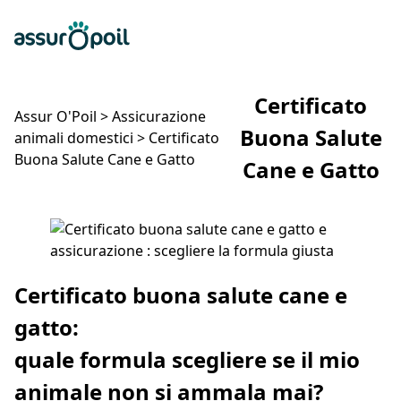
Assur O'Poil
Preventivo gratuito
Ap
Certificato
Assur O'Poil
>
Assicurazione
Buona Salute
animali domestici
>
Certificato
Buona Salute Cane e Gatto
Cane e Gatto
Certificato Buona Salute Cane e Gatto
Certificato buona salute cane e
gatto:
quale formula scegliere se il mio
animale non si ammala mai?