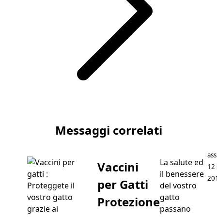
Articolo successivo Vacanze col Cane: Indispensabili per 
Messaggi correlati
Pos
ass
La salute ed
Vaccini
12
il benessere
20
per Gatti
del vostro
gatto
Protezione
passano