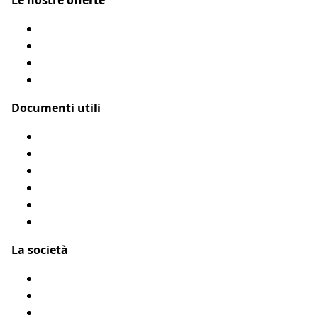
Le nostre offerte
Assicurazione cane
Assicurazione gatto
Le nostre coperture
Come funziona?
Documenti utili
Modulo di rimborso
Condizioni Generali
Privacy
Flyer Assur O’Poil
Presentarci un amico
Accessibilità: Parzialmente conforme
La società
Chi siamo?
Menzioni legali
Mappa del sito