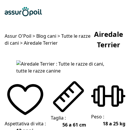
Assur O'Poil
Preventivo gratuito
Ap
Airedale
Assur O'Poil
>
Blog cani
>
Tutte le razze
di cani
>
Airedale Terrier
Terrier
Airedale Terrier
Peso :
Taglia :
Aspettativa di vita :
18 a 25 kg
56 a 61 cm