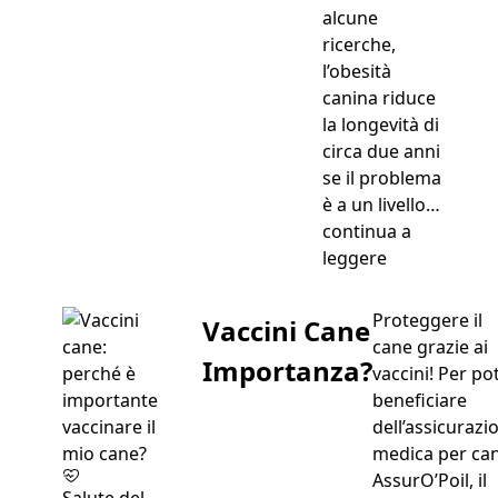
alcune
ricerche,
l’obesità
canina riduce
la longevità di
circa due anni
se il problema
è a un livello…
continua a
“Cane obeso:
leggere
Proteggere il
Vaccini Cane
cane grazie ai
Importanza?
vaccini! Per po
beneficiare
dell’assicurazi
medica per can
AssurO’Poil, il