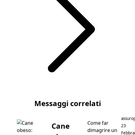
Articolo successivo Bombay
Messaggi correlati
Postato
assurop
Come far
Cane
23
dimagrire un
Febbra