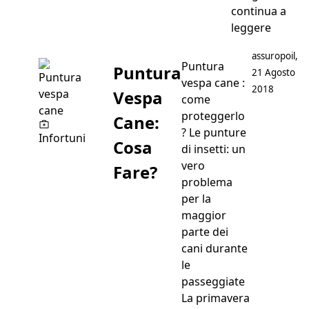
continua a
“Vaccin
leggere
Postato da
assuropoil
,
Puntura
Puntura
21 Agosto
vespa cane :
2018
Vespa
come
proteggerlo
Cane:
? Le punture
Infortuni
Cosa
di insetti: un
vero
Fare?
problema
per la
maggior
parte dei
cani durante
le
passeggiate
La primavera