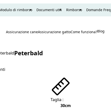
Modulo di rimborso
Documenti utili
Rimborso
Domande Freq
Blog
P
Assicurazione cane
Assicurazione gatto
Come funziona?
Ricerca
Peterbald
terbald
Taglia :
30cm