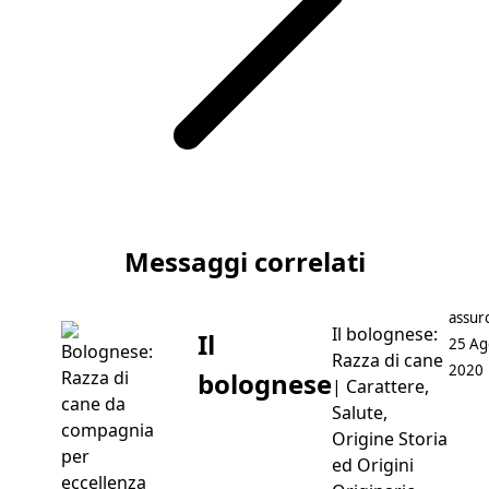
Articolo successivo Ciotole per Gatti: Scegliere con Cura
Messaggi correlati
Posta
assur
Il bolognese:
Il
25 Ag
Razza di cane
2020
bolognese
| Carattere,
Salute,
Origine Storia
ed Origini