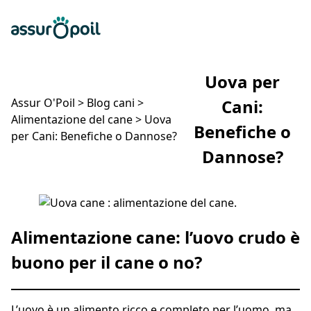
Assur O'Poil
Preventivo gratuito
Ap
Uova per
Assur O'Poil
>
Blog cani
>
Cani:
Alimentazione del cane
>
Uova
Benefiche o
per Cani: Benefiche o Dannose?
Dannose?
Uova per Cani: Benefiche o Dannose?
Alimentazione cane: l’uovo crudo è
buono per il cane o no?
L’uovo è un alimento ricco e completo per l’uomo, ma