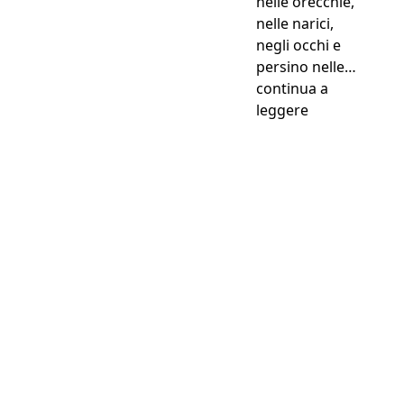
nelle orecchie,
nelle narici,
negli occhi e
persino nelle…
continua a
“Le spighette:
leggere
Perché anche la loro
salute è una priorità...
Assicurarlo a partire da
0,63€ al giorno !
Preventivo gratuito in 2 minuti