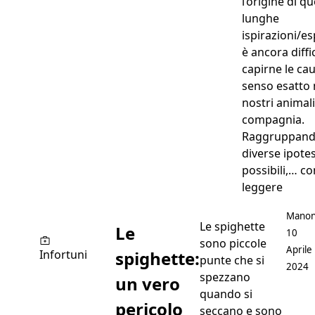
l’origine di q
lunghe
ispirazioni/es
è ancora diffic
capirne le cau
senso esatto 
nostri animal
compagnia.
Raggruppand
diverse ipotes
possibili,…
co
“Cane 
leggere
Postat
Mano
Le spighette
Le
10
sono piccole
Aprile
spighette:
Infortuni
punte che si
2024
spezzano
un vero
quando si
pericolo
seccano e sono