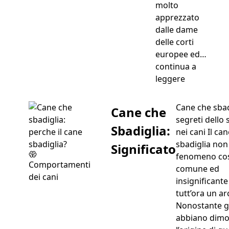
molto
apprezzato
dalle dame
delle corti
europee ed…
continua a
“Il bologne
leggere
Cane che sbad
Cane che
segreti dello 
Sbadiglia:
nei cani Il ca
sbadiglia non
Significato
fenomeno co
Comportamenti
comune ed
dei cani
insignificante
tutt’ora un ar
Nonostante gl
abbiano dimo