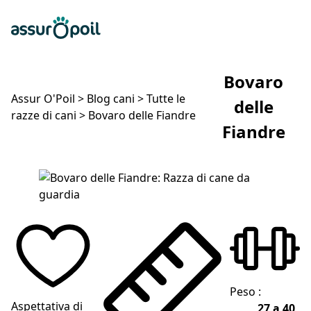
Assur O'Poil
Preventivo gratuito
Ap
Bovaro
Assur O'Poil
>
Blog cani
>
Tutte le
delle
razze di cani
>
Bovaro delle Fiandre
Fiandre
Bovaro delle Fiandre
Peso :
Aspettativa di
27 a 40