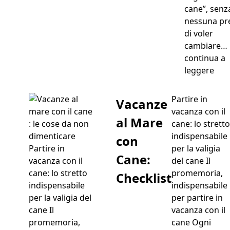
cane”, senz
nessuna pr
di voler
cambiare…
continua a
“Can
leggere
Partire in
Vacanze
vacanza con il
al Mare
cane: lo stretto
indispensabile
con
per la valigia
Cane:
del cane Il
promemoria,
Checklist
indispensabile
per partire in
vacanza con il
cane Ogni