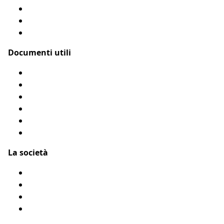
Assicurazione gatto
Le nostre coperture
Come funziona?
Documenti utili
Modulo di rimborso
Condizioni Generali
Privacy
Flyer Assur O’Poil
Presentarci un amico
Accessibilità: Parzialmente conforme
La società
Chi siamo?
Menzioni legali
Mappa del sito
Testimonianze