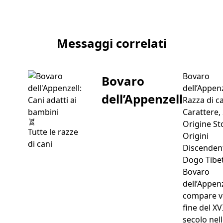
Articolo successivo Selkirk Rex
Messaggi correlati
Bovaro
Bovaro
dell’Appenz
dell’Appenzell
Razza di c
Carattere, 
Origine St
Tutte le razze
Origini
di cani
Discenden
Dogo Tibet
Bovaro
dell’Appenz
compare v
fine del XVI
secolo nel