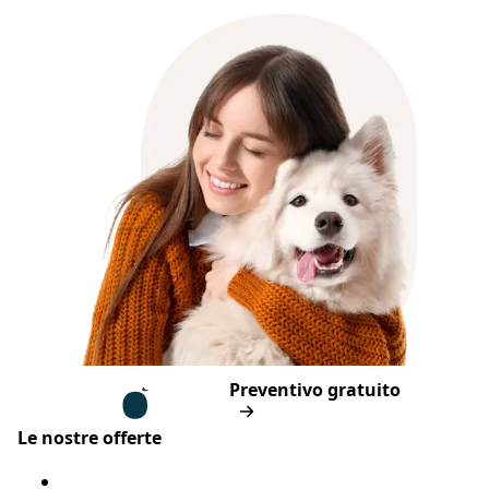
Piè di pagina
Assur O'Poil
Preventivo gratuito
Le nostre offerte
Assicurazione cane