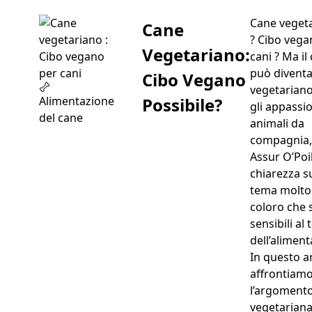
Cane veget
Cane
? Cibo vega
Vegetariano:
cani ? Ma il
può divent
Cibo Vegano
vegetariano
Possibile?
Alimentazione
gli appassio
del cane
animali da
compagnia,
Assur O’Poil
chiarezza s
tema molto
coloro che
sensibili al
dell’aliment
In questo a
affrontiam
l’argomento
vegetariana 