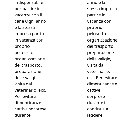
anno è la
stessa impresa
partire in
vacanza con il
proprio
pelosetto:
organizzazion
del trasporto,
preparazione
delle valigie,
visita dal
veterinario,
ecc. Per evitar
dimenticanze 
cattive
sorprese
durante il…
continua a
“Vacanz
leggere