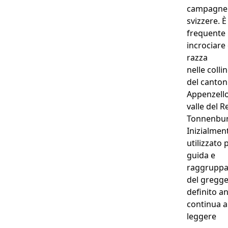
campagne
svizzere. È
frequente
incrociare
razza
nelle colli
del canton
Appenzello
valle del R
Tonnenbur
Inizialmen
utilizzato 
guida e
raggrupp
del gregge
definito 
continua a
“Bo
leggere