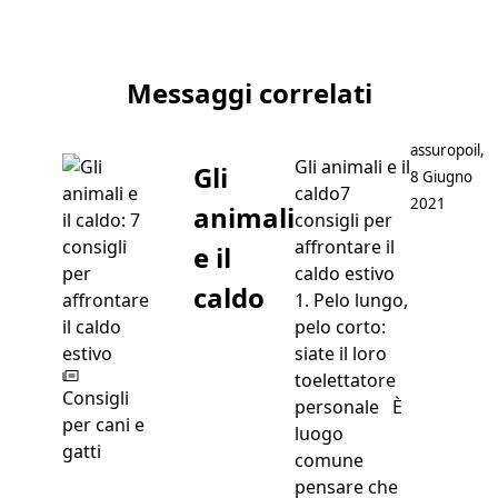
Articolo successivo Tiffany
Messaggi correlati
Postato da
assuropoil
,
Gli animali e il
Gli
8 Giugno
caldo7
2021
animali
consigli per
affrontare il
e il
caldo estivo
caldo
1. Pelo lungo,
pelo corto:
siate il loro
toelettatore
Consigli
personale È
per cani e
luogo
gatti
comune
pensare che