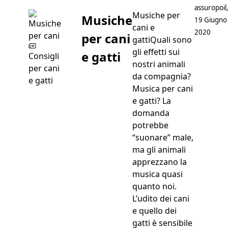
Postato da
assuropoil
Musiche per
Musiche
19 Giugno
cani e
2020
per cani
gattiQuali sono
gli effetti sui
e gatti
Consigli
nostri animali
per cani
da compagnia?
e gatti
Musica per cani
e gatti? La
domanda
potrebbe
“suonare” male,
ma gli animali
apprezzano la
musica quasi
quanto noi.
L’udito dei cani
e quello dei
gatti è sensibile