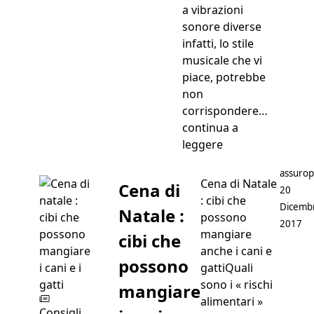
a vibrazioni
sonore diverse
infatti, lo stile
musicale che vi
piace, potrebbe
non
corrispondere…
continua a
“Musiche per cani
leggere
Postato
assurop
Cena di Natale
Cena di
20
: cibi che
Dicemb
Natale :
possono
2017
mangiare
cibi che
anche i cani e
possono
gattiQuali
sono i « rischi
mangiare
alimentari »
Consigli