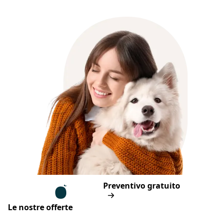
Piè di pagina
Assur O'Poil
Preventivo gratuito
Le nostre offerte