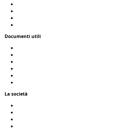
Assicurazione cane
Assicurazione gatto
Le nostre coperture
Come funziona?
Documenti utili
Modulo di rimborso
Condizioni Generali
Privacy
Flyer Assur O’Poil
Presentarci un amico
Accessibilità: Parzialmente conforme
La società
Chi siamo?
Menzioni legali
Mappa del sito
Testimonianze