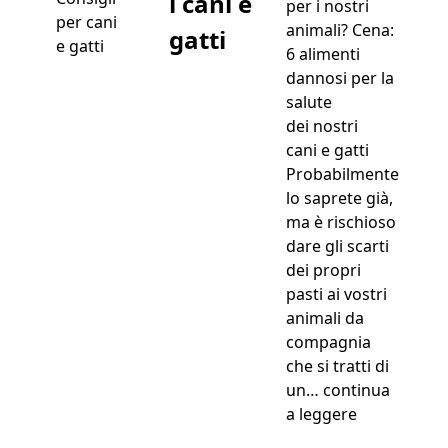
i cani e
per i nostri
per cani
animali? Cena:
gatti
e gatti
6 alimenti
dannosi per la
salute
dei nostri
cani e gatti
Probabilmente
lo saprete già,
ma è rischioso
dare gli scarti
dei propri
pasti ai vostri
animali da
compagnia
che si tratti di
un…
continua
“Cena di Nat
a leggere