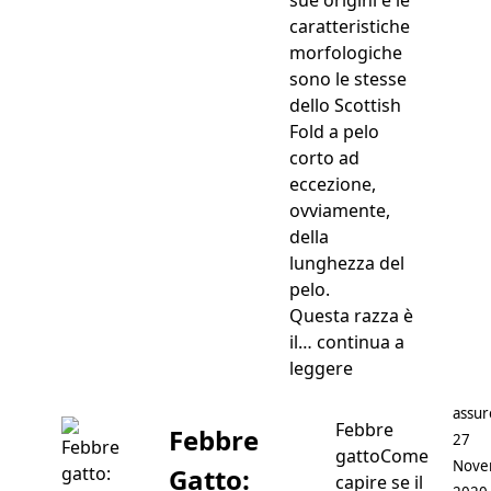
caratteristiche
morfologiche
sono le stesse
dello Scottish
Fold a pelo
corto ad
eccezione,
ovviamente,
della
lunghezza del
pelo.
Questa razza è
il…
continua a
“Scottish Fold a 
leggere
Posta
assur
Febbre
Febbre
27
gattoCome
Nove
Gatto:
capire se il