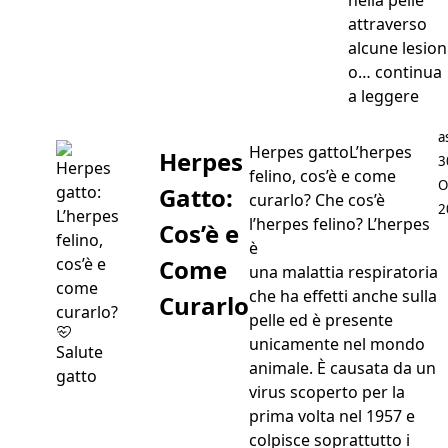
attraverso
alcune lesion
o…
continua
“Tig
a leggere
P
a
Herpes gattoL’herpes
Herpes
3
felino, cos’è e come
O
Gatto:
curarlo? Che cos’è
2
l’herpes felino? L’herpes
Cos’è e
è
Come
una malattia respiratoria
che ha effetti anche sulla
Curarlo
pelle ed è presente
unicamente nel mondo
Salute
animale. È causata da un
gatto
virus scoperto per la
prima volta nel 1957 e
colpisce soprattutto i