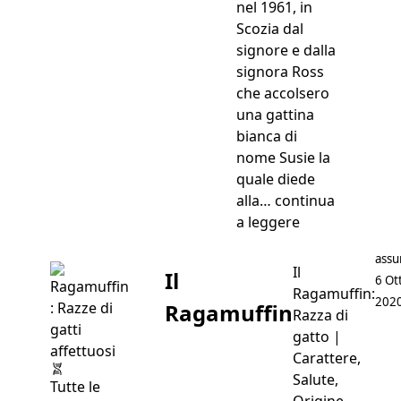
nel 1961, in
Scozia dal
signore e dalla
signora Ross
che accolsero
una gattina
bianca di
nome Susie la
quale diede
alla…
continua
“Scottish Fold”
a leggere
Post
assu
Il
Il
6 Ot
Ragamuffin:
202
Ragamuffin
Razza di
gatto |
Carattere,
Salute,
Tutte le
Origine