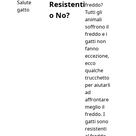
Resistenti
Salute
freddo?
gatto
Tutti gli
o No?
animali
soffrono il
freddo e i
gatti non
fanno
eccezione,
ecco
qualche
trucchetto
per aiutarli
ad
affrontare
meglio il
freddo. I
gatti sono
resistenti
al freddo