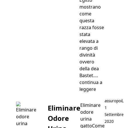
mostrano
come
questa
razza fosse
stata
elevata a
rango di
divinità
ovvero
della dea
Bastet….
continua a
“MAU EGIZIAN
leggere
Postato da
assuropoil
,
Eliminare
Eliminare
1
odore
Settembre
Odore
urina
2020
gattoCome