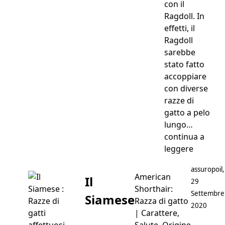
con il
Ragdoll. In
effetti, il
Ragdoll
sarebbe
stato fatto
accoppiare
con diverse
razze di
gatto a pelo
lungo…
continua a
“Il Raga
leggere
Postato da
assuropoil
,
American
Il
29
Shorthair:
Settembre
Siamese
Razza di gatto
2020
| Carattere,
Salute, Origine