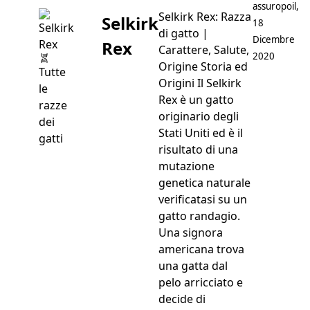
Postato da
assuropoil
,
Selkirk Rex: Razza
Selkirk
18
di gatto |
Dicembre
Rex
Carattere, Salute,
2020
Origine Storia ed
Tutte
Origini Il Selkirk
le
Rex è un gatto
razze
originario degli
dei
Stati Uniti ed è il
gatti
risultato di una
mutazione
genetica naturale
verificatasi su un
gatto randagio.
Una signora
americana trova
una gatta dal
pelo arricciato e
decide di