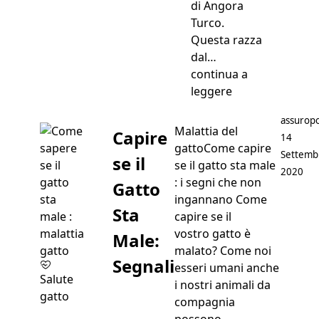
di Angora
Turco.
Questa razza
dal…
continua a
“Il Persiano”
leggere
Postato 
assuropo
Malattia del
Capire
14
gattoCome capire
Settemb
se il
se il gatto sta male
2020
: i segni che non
Gatto
ingannano Come
Sta
capire se il
vostro gatto è
Male:
malato? Come noi
Segnali
esseri umani anche
Salute
i nostri animali da
gatto
compagnia
possono