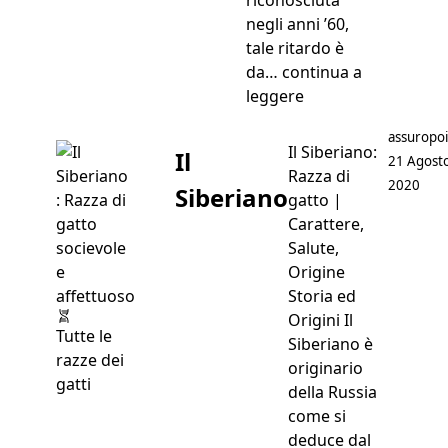
negli anni ’60,
tale ritardo è
da…
continua a
“Il Somalo”
leggere
Postato d
assuropoi
Il Siberiano:
Il
21 Agost
Razza di
2020
Siberiano
gatto |
Carattere,
Salute,
Origine
Storia ed
Origini Il
Tutte le
Siberiano è
razze dei
originario
gatti
della Russia
come si
deduce dal