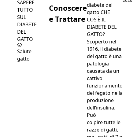
2020
diabete del
Conoscere
gatto CHE
e Trattare
COS’È IL
DIABETE DEL
GATTO?
Scoperto nel
1916, il diabete
Salute
del gatto è una
gatto
patologia
causata da un
cattivo
funzionamento
del fegato nella
produzione
dell’insulina.
Può
colpire tutte le
razze di gatti,
ma i gatti di 7 o