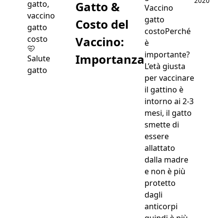
2020
Gatto &
Vaccino
gatto
Costo del
costoPerché
Vaccino:
è
importante?
Importanza
Salute
L’età giusta
gatto
per vaccinare
il gattino è
intorno ai 2-3
mesi, il gatto
smette di
essere
allattato
dalla madre
e non è più
protetto
dagli
anticorpi
quindi è più