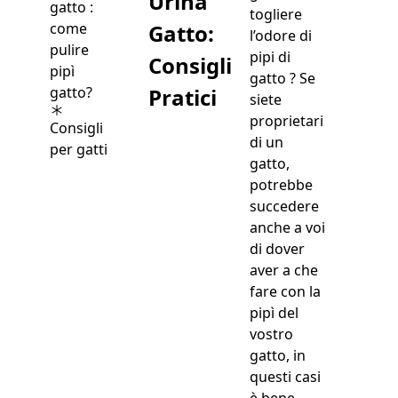
Urina
togliere
Gatto:
l’odore di
pipi di
Consigli
gatto ? Se
Pratici
siete
proprietari
Consigli
di un
per gatti
gatto,
potrebbe
succedere
anche a voi
di dover
aver a che
fare con la
pipì del
vostro
gatto, in
questi casi
è bene