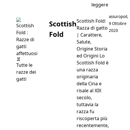
“Prima Vis
leggere
Postato da
assuropoil
,
Scottish Fold:
Scottish
9 Ottobre
Razza di gatto
2020
Fold
| Carattere,
Salute,
Origine Storia
ed Origini Lo
Scottish Fold è
Tutte le
una razza
razze dei
originaria
gatti
della Cina e
risale al XIX
secolo,
tuttavia la
razza fu
riscoperta più
recentemente,