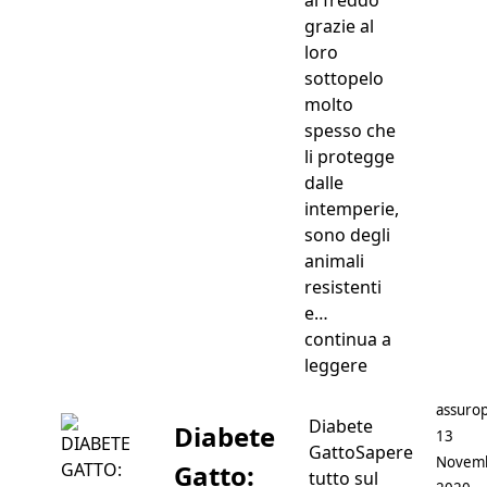
grazie al
loro
sottopelo
molto
spesso che
li protegge
dalle
intemperie,
sono degli
animali
resistenti
e…
continua a
“Gatti Soffrono
leggere
Postato
assurop
Diabete
Diabete
13
GattoSapere
Novem
Gatto:
tutto sul