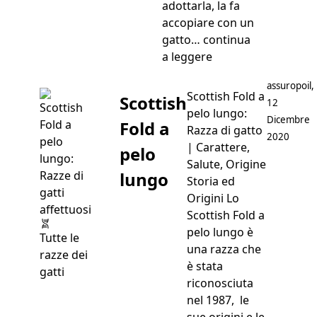
adottarla, la fa
accopiare con un
gatto…
continua
“Selkirk Rex”
a leggere
Postato da
assuropoil
,
Scottish Fold a
Scottish
12
pelo lungo:
Dicembre
Fold a
Razza di gatto
2020
| Carattere,
pelo
Salute, Origine
lungo
Storia ed
Origini Lo
Scottish Fold a
pelo lungo è
Tutte le
una razza che
razze dei
è stata
gatti
riconosciuta
nel 1987, le
sue origini e le