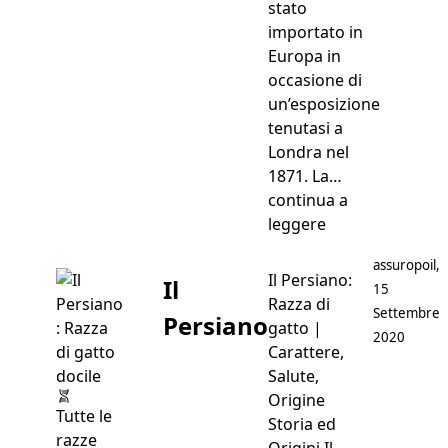
stato
importato in
Europa in
occasione di
un’esposizione
tenutasi a
Londra nel
1871. La…
continua a
“Il Siamese”
leggere
Postato da
assuropoil
,
Il Persiano:
Il
15
Razza di
Settembre
Persiano
gatto |
2020
Carattere,
Salute,
Origine
Tutte le
Storia ed
razze
Origini Il