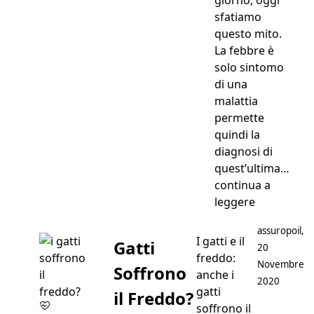
sfatiamo
questo mito.
La febbre è
solo sintomo
di una
malattia
permette
quindi la
diagnosi di
quest’ultima…
continua a
“Febbre Ga
leggere
Postato da
assuropoil
,
I gatti e il
Gatti
20
freddo:
Novembre
Soffrono
anche i
2020
gatti
il Freddo?
soffrono il