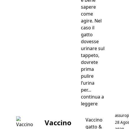
sapere
come
agire. Nel
caso il
gatto
dovesse
urinare sul
tappeto,
dovrete
prima
pulire
l’urina
per…
continua a
“Eliminare Odo
leggere
Postato
assurop
Vaccino
Vaccino
28 Agos
gatto &