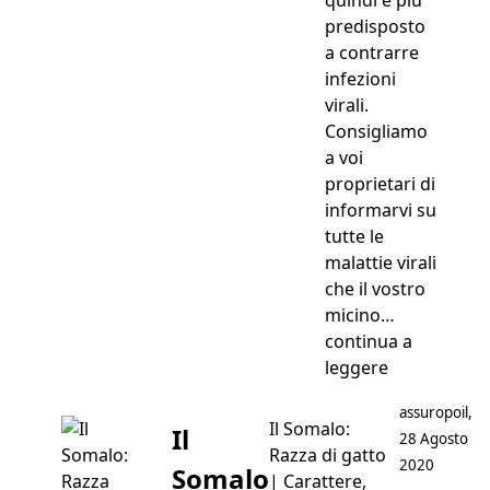
predisposto
a contrarre
infezioni
virali.
Consigliamo
a voi
proprietari di
informarvi su
tutte le
malattie virali
che il vostro
micino…
continua a
“Vaccino Ga
leggere
Postato da
assuropoil
,
Il Somalo:
Il
28 Agosto
Razza di gatto
2020
Somalo
| Carattere,