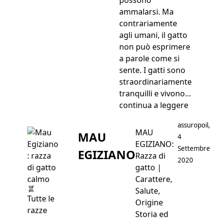
ammalarsi. Ma
contrariamente
agli umani, il gatto
non può esprimere
a parole come si
sente. I gatti sono
straordinariamente
tranquilli e vivono…
“Capire 
continua a leggere
Postato da
assuropoil
,
MAU
MAU
4
EGIZIANO:
Settembre
EGIZIANO
Razza di
2020
gatto |
Carattere,
Salute,
Tutte le
Origine
razze
Storia ed