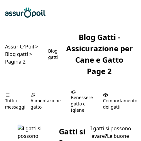
Assur O'Poil
Preventivo gratuito
Ap
Blog Gatti -
Assur O'Poil
>
Assicurazione per
Blog
Blog gatti
>
gatti
Cane e Gatto
Pagina 2
Page 2
Benessere
Tutti i
Alimentazione
Comportamento
gatto e
messaggi
gatto
dei gatti
Igiene
I gatti si possono
Gatti si
lavare?Le buone