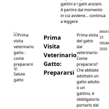
gattini e i gatti anziani.
A partire dal momento
in cui avviene…
continua
“Herpes Gatto: C
a leggere
Postat
assuro
Prima visita
Prima
23
del gatto
Ottob
Visita
dal
2020
veterinario:
Veterinario
Come
Gatto:
prepararsi?
Che abbiate
Prepararsi
Salute
adottato un
gatto
gatto adulto
o un
gattino, è
obbligatorio
portarlo dal